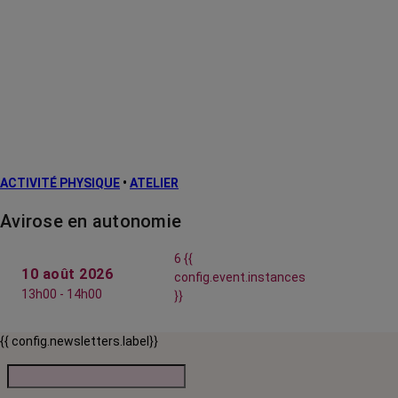
ACTIVITÉ PHYSIQUE
•
ATELIER
Avirose en autonomie
6 {{
10 août 2026
config.event.instances
13h00 - 14h00
}}
{{ config.newsletters.label}}