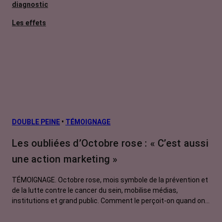
diagnostic
Les effets
secondaires
Cancers
métastatiques
L’après cancer
Facteurs de
risque et
prévention
DOUBLE PEINE
•
TÉMOIGNAGE
Traitements
Les oubliées d’Octobre rose : « C’est aussi
contre le cancer
une action marketing »
La vie autour
TÉMOIGNAGE. Octobre rose, mois symbole de la prévention et
de la lutte contre le cancer du sein, mobilise médias,
institutions et grand public. Comment le perçoit-on quand on
est une femme touchée par un tout autre cancer ?
Emmanuelle, touchée par un cancer du rein métastatique,