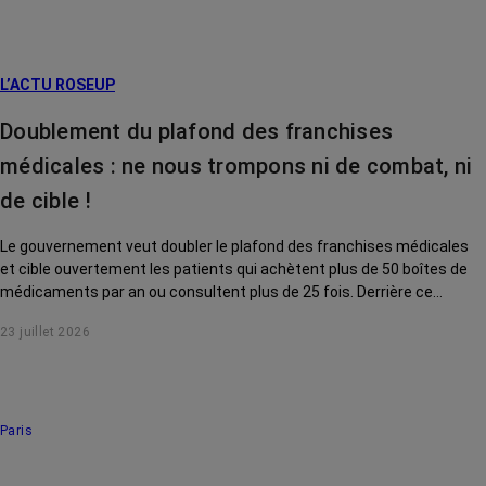
L’ACTU ROSEUP
Doublement du plafond des franchises
médicales : ne nous trompons ni de combat, ni
de cible !
Le gouvernement veut doubler le plafond des franchises médicales
et cible ouvertement les patients qui achètent plus de 50 boîtes de
médicaments par an ou consultent plus de 25 fois. Derrière ce
discours sur la « responsabilisation », ce sont en réalité les malades
23 juillet 2026
chroniques, et en premier lieu les personnes touchées par un cancer,
qui vont payer le prix fort. RoseUp alerte : cette mesure ne
responsabilise personne, elle punit des patients qui n'ont pas le choix.
Paris