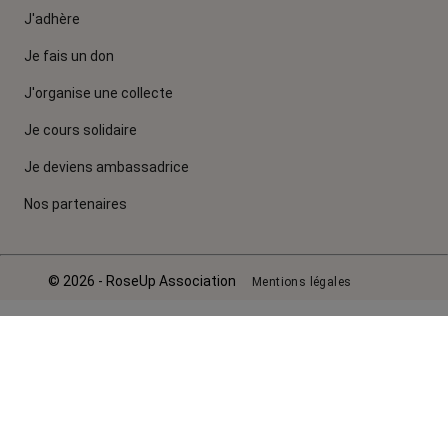
J'adhère
Je fais un don
J'organise une collecte
Je cours solidaire
Je deviens ambassadrice
Nos partenaires
© 2026 - RoseUp Association
Mentions légales