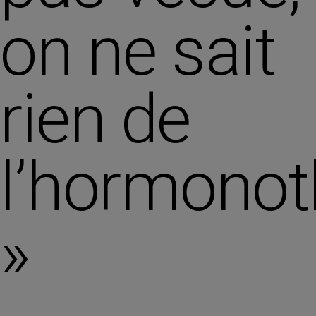
on ne sait
rien de
l’hormonot
»