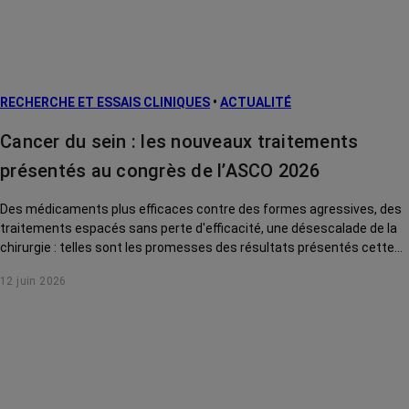
Facteurs de
risque et
prévention
L’après cancer
RECHERCHE ET ESSAIS CLINIQUES
•
ACTUALITÉ
Traitements
contre le cancer
Cancer du sein : les nouveaux traitements
La vie autour
présentés au congrès de l’ASCO 2026
Des médicaments plus efficaces contre des formes agressives, des
traitements espacés sans perte d'efficacité, une désescalade de la
chirurgie : telles sont les promesses des résultats présentés cette
année au congrès international de cancérologie de l'ASCO pour le
12 juin 2026
cancer du sein. Tour d'horizon des avancées qui pourraient
prochainement changer la vie des patientes.