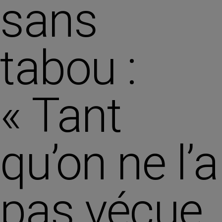
sans
tabou :
« Tant
qu’on ne l’a
pas vécue,