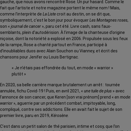
gauche, que nous avons rencontré Rose. Un pur hasard. Comme le
fait que l’artiste et notre magazine portent le même nom ! Mais,
comme l’interprète de
La Liste
croit au destin, on se dit que,
symboliquement, c’est le bon jour pour évoquer
Les Montagnes roses
,
son «
journal de cancer
», paru cet été. Livre cash, sans faux-
semblants, plein d’autodérision. À l’image de la chanteuse d’origine
niçoise, dont la notoriété a explosé en 2006. Propulsée sous les feux
de la rampe, Rose a chanté partout en France, participé à
d’inoubliables duos avec Alain Souchon ou Vianney, et écrit des
chansons pour Jenifer ou Louis Bertignac.
« Je n’étais pas effondrée du tout, en mode « warrior »
plutôt »
En 2020, sa belle carrière marque brutalement un arrêt : tournée
annulée, fichu Covid-19 ! Puis, en avril 2021, «
une tuile de plus
» avec
l’annonce de son cancer, que Keren [son vrai prénom] prend «
en mode
warrior
», aguerrie par un précédent combat, impitoyable, long,
compliqué, contre ses addictions. Elle en avait fait le sujet de son
premier livre, paru en 2019,
Kérosène
.
C’est dans un petit salon de thé parisien, intime et cosy, que l’on