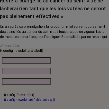
Reste-à-charge lié au cancer du sein : « Je ne
lâcherai rien tant que les lois votées ne seront
pas pleinement effectives »
Un an après sa promulgation, la loi pour un meilleur remboursement
des soins liés au cancer du sein n'est toujours pas en vigueur faute
de mesures concrètes pour l'appliquer. Scandalisée par ce retard qui
pénalise des milliers de femmes, Yaël Braun-Pivet a décidé de mettre
27 mars 2026
les ministres face à leurs responsabilités. Interview.
{{ config.newsletters.label}}
{{ config.forms.info }}
{{ config.newsletters.fields.privacy }}