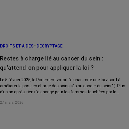
DROITS ET AIDES
•
DÉCRYPTAGE
Restes à charge lié au cancer du sein :
qu’attend-on pour appliquer la loi ?
Le 5 février 2025, le Parlement votait à l’unanimité une loi visant à
améliorer la prise en charge des soins liés au cancer du sein(1). Plus
d'un an après, rien n'a changé pour les femmes touchées par la
maladie. Que prévoyait le texte ? Où en est son application ? On passe
27 mars 2026
au crible chacune des mesures adoptées.