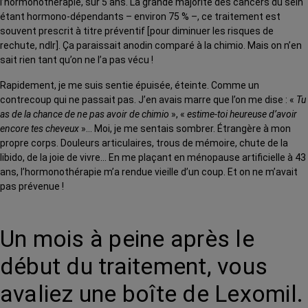
l’hormonothérapie, sur 5 ans. La grande majorité des cancers du sein
étant hormono-dépendants – environ 75 % –, ce traitement est
souvent prescrit à titre préventif [pour diminuer les risques de
rechute, ndlr]. Ça paraissait anodin comparé à la chimio. Mais on n’en
sait rien tant qu’on ne l’a pas vécu !
Rapidement, je me suis sentie épuisée, éteinte. Comme un
contrecoup qui ne passait pas. J’en avais marre que l’on me dise : «
Tu
as de la chance de ne pas avoir de chimio
», «
estime-toi heureuse d’avoir
encore tes cheveux
»… Moi, je me sentais sombrer. Étrangère à mon
propre corps. Douleurs articulaires, trous de mémoire, chute de la
libido, de la joie de vivre… En me plaçant en ménopause artificielle à 43
ans, l’hormonothérapie m’a rendue vieille d’un coup. Et on ne m’avait
pas prévenue !
Un mois à peine après le
début du traitement, vous
avaliez une boîte de Lexomil.