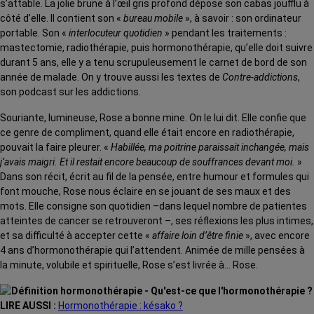
s’attable. La jolie brune à l’œil gris profond dépose son cabas joufflu à
côté d’elle. Il contient son «
bureau mobile
», à savoir : son ordinateur
portable. Son «
interlocuteur quotidien
» pendant les traitements :
mastectomie, radiothérapie, puis hormonothérapie, qu’elle doit suivre
durant 5 ans, elle y a tenu scrupuleusement le carnet de bord de son
année de malade. On y trouve aussi les textes de
Contre-addictions
,
son podcast sur les addictions.
Souriante, lumineuse, Rose a bonne mine. On le lui dit. Elle confie que
ce genre de compliment, quand elle était encore en radiothérapie,
pouvait la faire pleurer. «
Habillée, ma poitrine paraissait inchangée, mais
j’avais maigri. Et il restait encore beaucoup de souffrances devant moi.
»
Dans son récit, écrit au fil de la pensée, entre humour et formules qui
font mouche, Rose nous éclaire en se jouant de ses maux et des
mots. Elle consigne son quotidien –dans lequel nombre de patientes
atteintes de cancer se retrouveront –, ses réflexions les plus intimes,
et sa difficulté à accepter cette «
affaire loin d’être finie
», avec encore
4 ans d’hormonothérapie qui l’attendent. Animée de mille pensées à
la minute, volubile et spirituelle, Rose s’est livrée à… Rose.
LIRE AUSSI :
Hormonothérapie : késako ?