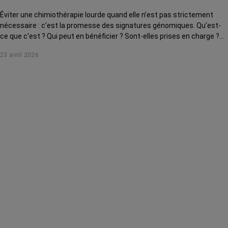
Éviter une chimiothérapie lourde quand elle n’est pas strictement
nécessaire : c’est la promesse des signatures génomiques. Qu'est-
ce que c'est ? Qui peut en bénéficier ? Sont-elles prises en charge ?
Le point sur cet outil clé de la médecine personnalisée.
23 avril 2026