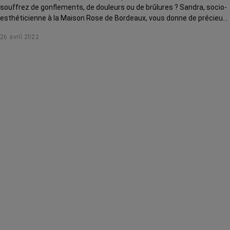
souffrez de gonflements, de douleurs ou de brûlures ? Sandra, socio-
esthéticienne à la Maison Rose de Bordeaux, vous donne de précieux
conseils pour soulager ces effets indésirables.
26 avril 2022