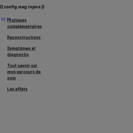
{{ config.mag.topics }}
02:12
Pratiques
complémentaires
Reconstructions
Symptômes et
diagnostic
Tout savoir sur
mon parcours de
soin
Les effets
secondaires
Cancers
métastatiques
Facteurs de
risque et