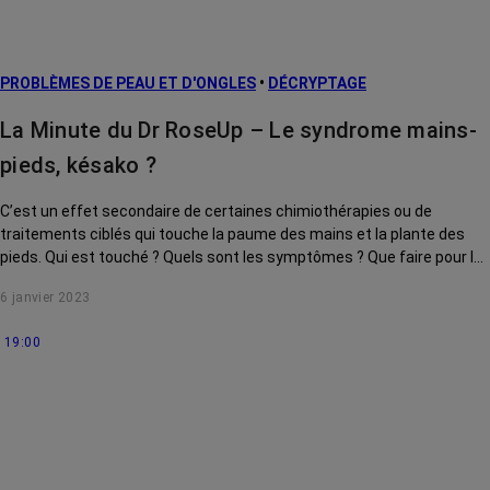
prévention
L’après cancer
PROBLÈMES DE PEAU ET D'ONGLES
•
DÉCRYPTAGE
Traitements
contre le cancer
La Minute du Dr RoseUp – Le syndrome mains-
La vie autour
pieds, késako ?
C’est un effet secondaire de certaines chimiothérapies ou de
traitements ciblés qui touche la paume des mains et la plante des
pieds. Qui est touché ? Quels sont les symptômes ? Que faire pour le
soulager ? Le Dr RoseUp, incarné par le Dr Kierzek, vous aide à y voir
6 janvier 2023
plus clair.
19:00