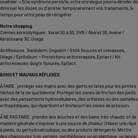
cicatriser
. » Si le syndrome persiste, votre oncologue pourra décider de
diminuer les doses ou d’arrêter temporairement vos traitements, le
temps pour votre peau de récupérer.
Notre shopping.
Crèmes kératolytiques : Xerial 30 à 50, SVR / Akérat 30, Avène /
Kératosane 30, Uriage.
Antifissures : Bariéderm Onguent / Stick fissures et crevasses,
Uriage / Épithélium – Protections anticrevasses, Epitact / Kit
anticrevasses doigts fissurés, Epitact.
BONS ET MAUVAIS RÉFLEXES
À FAIRE : protéger ses mains avec des gants en latex pour les petites
tâches de la vie quotidienne. Protéger les zones de friction des pieds
avec des pansements hydrocellulaires, des orthèses ou des semelles
orthopédiques, qui répartiront et limiteront les zones de pression.
À NE PAS FAIRE : prendre des douches et des bains très chauds, et de
manière générale s’exposer à une source de chaleur. Utiliser une râpe
à pieds, du gel hydroalcoolique, ou des produits détergents. Mettre
des chaussures trop serrées, synthétiques ou en plastique, se lancer