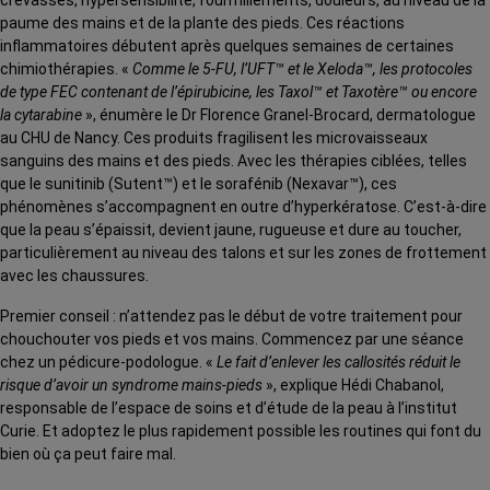
crevasses, hypersensibilité, fourmillements, douleurs, au niveau de la
paume des mains et de la plante des pieds. Ces réactions
inflammatoires débutent après quelques semaines de certaines
chimiothérapies. «
Comme le 5-FU, l’UFT™ et le Xeloda™, les protocoles
de type FEC contenant de l’épirubicine, les Taxol™ et Taxotère™ ou encore
la cytarabine
», énumère le Dr Florence Granel-Brocard, dermatologue
au CHU de Nancy. Ces produits fragilisent les microvaisseaux
sanguins des mains et des pieds. Avec les thérapies ciblées, telles
que le sunitinib (Sutent™) et le sorafénib (Nexavar™), ces
phénomènes s’accompagnent en outre d’hyperkératose. C’est-à-dire
que la peau s’épaissit, devient jaune, rugueuse et dure au toucher,
particulièrement au niveau des talons et sur les zones de frottement
avec les chaussures.
Premier conseil : n’attendez pas le début de votre traitement pour
chouchouter vos pieds et vos mains. Commencez par une séance
chez un pédicure-podologue. «
Le fait d’enlever les callosités réduit le
risque d’avoir un syndrome mains-pieds
», explique Hédi Chabanol,
responsable de l’espace de soins et d’étude de la peau à l’institut
Curie. Et adoptez le plus rapidement possible les routines qui font du
bien où ça peut faire mal.