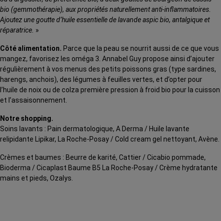
bio (gemmothérapie), aux propriétés naturellement anti-inflammatoires.
Ajoutez une goutte d’huile essentielle de lavande aspic bio, antalgique et
réparatrice.
»
Côté alimentation.
Parce que la peau se nourrit aussi de ce que vous
mangez, favorisez les oméga 3. Annabel Guy propose ainsi d’ajouter
régulièrement à vos menus des petits poissons gras (type sardines,
harengs, anchois), des légumes à feuilles vertes, et d’opter pour
l’huile de noix ou de colza première pression à froid bio pour la cuisson
et l’assaisonnement.
Notre shopping.
Soins lavants : Pain dermatologique, A Derma / Huile lavante
relipidante Lipikar, La Roche-Posay / Cold cream gel nettoyant, Avène.
Crèmes et baumes : Beurre de karité, Cattier / Cicabio pommade,
Bioderma / Cicaplast Baume B5 La Roche-Posay / Crème hydratante
mains et pieds, Ozalys.