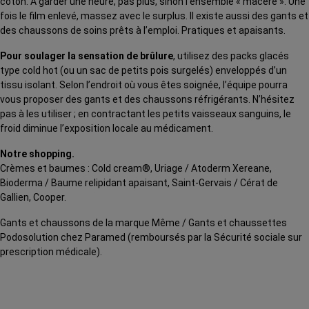
coton. À garder une heure, pas plus, sinon l’ensemble « macère ». Une
fois le film enlevé, massez avec le surplus. Il existe aussi des gants et
des chaussons de soins prêts à l’emploi. Pratiques et apaisants.
Pour soulager la sensation de brûlure
, utilisez des packs glacés
type cold hot (ou un sac de petits pois surgelés) enveloppés d’un
tissu isolant. Selon l’endroit où vous êtes soignée, l’équipe pourra
vous proposer des gants et des chaussons réfrigérants. N’hésitez
pas à les utiliser ; en contractant les petits vaisseaux sanguins, le
froid diminue l’exposition locale au médicament.
Notre shopping.
Crèmes et baumes : Cold cream®, Uriage / Atoderm Xereane,
Bioderma / Baume relipidant apaisant, Saint-Gervais / Cérat de
Gallien, Cooper.
Gants et chaussons de la marque Même / Gants et chaussettes
Podosolution chez Paramed (remboursés par la Sécurité sociale sur
prescription médicale).