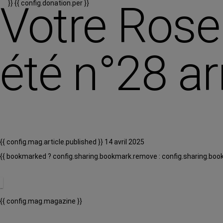
Votre Rose
}}
{{ config.donation.per }}
été n°28 arr
{{ config.mag.article.published }} 14 avril 2025
{{ bookmarked ? config.sharing.bookmark.remove : config.sharing.boo
{{ config.mag.magazine }}