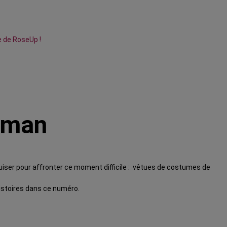
e de RoseUp !
oman
déguiser pour affronter ce moment difficile : vêtues de costumes de
histoires dans ce numéro.