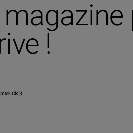
 magazine 
ive !
kmark.add }}