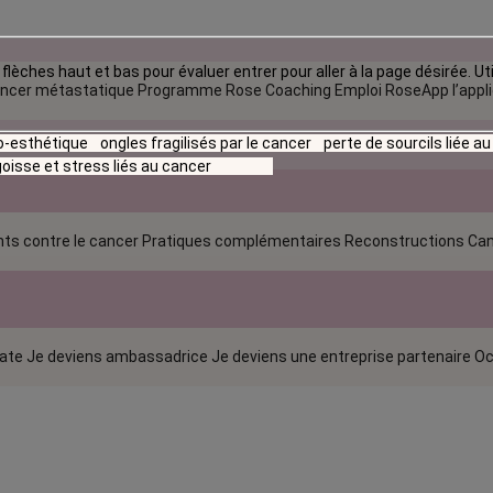
flèches haut et bas pour évaluer entrer pour aller à la page désirée. Uti
ncer métastatique
Programme Rose Coaching Emploi
RoseApp l’appl
io-esthétique
ongles fragilisés par le cancer
perte de sourcils liée a
oisse et stress liés au cancer
ts contre le cancer
Pratiques complémentaires
Reconstructions
Can
rate
Je deviens ambassadrice
Je deviens une entreprise partenaire
Oc