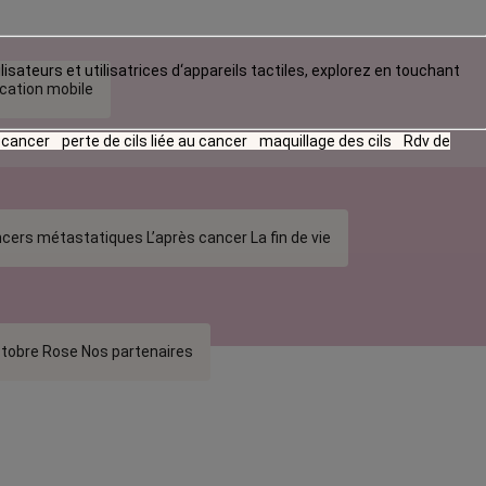
lisateurs et utilisatrices d‘appareils tactiles, explorez en touchant
ication mobile
u cancer
perte de cils liée au cancer
maquillage des cils
Rdv de
cers métastatiques
L’après cancer
La fin de vie
tobre Rose
Nos partenaires