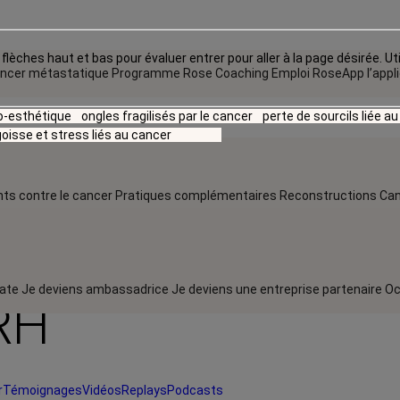
flèches haut et bas pour évaluer entrer pour aller à la page désirée. Uti
ncer métastatique
Programme Rose Coaching Emploi
RoseApp l’appl
io-esthétique
ongles fragilisés par le cancer
perte de sourcils liée a
oisse et stress liés au cancer
ts contre le cancer
Pratiques complémentaires
Reconstructions
Can
rate
Je deviens ambassadrice
Je deviens une entreprise partenaire
Oc
RH
r
Témoignages
Vidéos
Replays
Podcasts