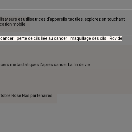
lisateurs et utilisatrices d‘appareils tactiles, explorez en touchant
ication mobile
u cancer
perte de cils liée au cancer
maquillage des cils
Rdv de
cers métastatiques
L’après cancer
La fin de vie
tobre Rose
Nos partenaires