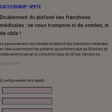
L’ACTU ROSEUP
•
APHTE
Doublement du plafond des franchises
médicales : ne nous trompons ni de combat, ni
de cible !
Le gouvernement veut doubler le plafond des franchises médicales
et cible ouvertement les patients qui achètent plus de 50 boîtes de
médicaments par an ou consultent plus de 25 fois. Derrière ce
discours sur la « responsabilisation », ce sont en réalité les malades
23 juillet 2026
chroniques, et en premier lieu les personnes touchées par un cancer,
qui vont payer le prix fort. RoseUp alerte : cette mesure ne
responsabilise personne, elle punit des patients qui n'ont pas le choix.
{{ config.newsletters.label}}