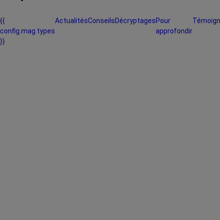
{{
Actualités
Conseils
Décryptages
Pour
Témoig
config.mag.types
approfondir
}}