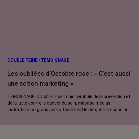
secondaires
Cancers
métastatiques
Facteurs de
risque et
prévention
L’après cancer
DOUBLE PEINE
•
TÉMOIGNAGE
Traitements
Les oubliées d’Octobre rose : « C’est aussi
contre le cancer
une action marketing »
La vie autour
TÉMOIGNAGE. Octobre rose, mois symbole de la prévention et
de la lutte contre le cancer du sein, mobilise médias,
institutions et grand public. Comment le perçoit-on quand on
est une femme touchée par un tout autre cancer ?
Emmanuelle, touchée par un cancer du rein métastatique,
soutien l'évènement mais regrette son instrumentalisation à
des fins commerciales.