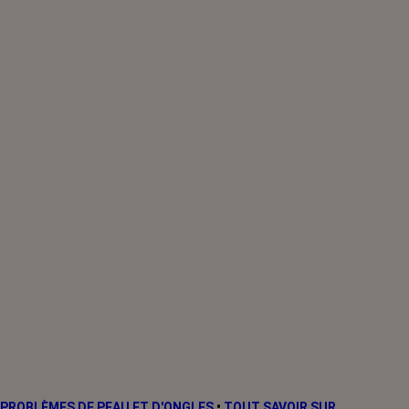
PROBLÈMES DE PEAU ET D'ONGLES
•
TOUT SAVOIR SUR