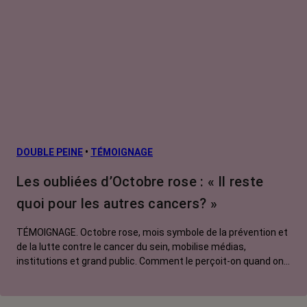
DOUBLE PEINE
•
TÉMOIGNAGE
Les oubliées d’Octobre rose : « Il reste
quoi pour les autres cancers? »
TÉMOIGNAGE. Octobre rose, mois symbole de la prévention et
de la lutte contre le cancer du sein, mobilise médias,
institutions et grand public. Comment le perçoit-on quand on
est une femme touchée par un tout autre cancer ? Manon,
touchée par un cancer du poumon métastatique, regrette que
l'évènement capte autant d'attention au détriment d'autres