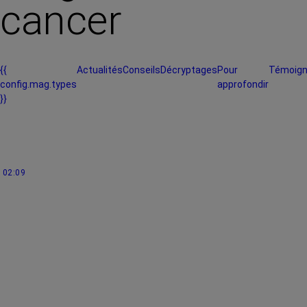
cancer
{{
Actualités
Conseils
Décryptages
Pour
Témoig
config.mag.types
approfondir
}}
02:09