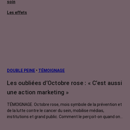
soin
Les effets
secondaires
Cancers
métastatiques
Facteurs de
risque et
prévention
L’après cancer
DOUBLE PEINE
•
TÉMOIGNAGE
Traitements
Les oubliées d’Octobre rose : « C’est aussi
contre le cancer
une action marketing »
La vie autour
TÉMOIGNAGE. Octobre rose, mois symbole de la prévention et
de la lutte contre le cancer du sein, mobilise médias,
institutions et grand public. Comment le perçoit-on quand on
est une femme touchée par un tout autre cancer ?
Emmanuelle, touchée par un cancer du rein métastatique,