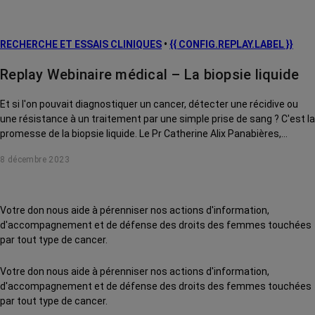
RECHERCHE ET ESSAIS CLINIQUES
•
{{ CONFIG.REPLAY.LABEL }}
Replay Webinaire médical – La biopsie liquide
Et si l'on pouvait diagnostiquer un cancer, détecter une récidive ou
une résistance à un traitement par une simple prise de sang ? C'est la
promesse de la biopsie liquide. Le Pr Catherine Alix Panabières,
directrice du laboratoire des Cellules Circulantes Rares Humaines du
8 décembre 2023
CHU de Montpellier et co-inventrice de ce mot, vous explique
comment fonctionne cette technique et comment elle pourrait très
bientôt révolutionner la lutte contre le cancer.
Votre don nous aide à pérenniser nos actions d'information,
d'accompagnement et de défense des droits des femmes touchées
par tout type de cancer.
Votre don nous aide à pérenniser nos actions d'information,
d'accompagnement et de défense des droits des femmes touchées
par tout type de cancer.