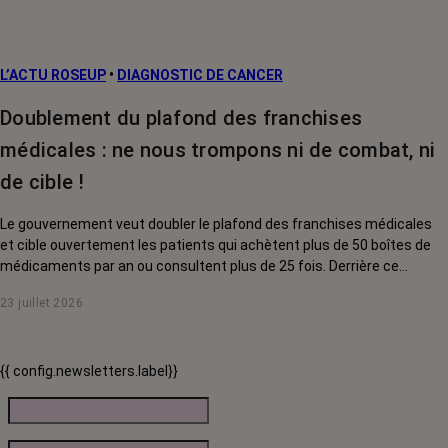
L’ACTU ROSEUP
•
DIAGNOSTIC DE CANCER
Doublement du plafond des franchises
médicales : ne nous trompons ni de combat, ni
de cible !
Le gouvernement veut doubler le plafond des franchises médicales
et cible ouvertement les patients qui achètent plus de 50 boîtes de
médicaments par an ou consultent plus de 25 fois. Derrière ce
discours sur la « responsabilisation », ce sont en réalité les malades
23 juillet 2026
chroniques, et en premier lieu les personnes touchées par un cancer,
qui vont payer le prix fort. RoseUp alerte : cette mesure ne
responsabilise personne, elle punit des patients qui n'ont pas le choix.
{{ config.newsletters.label}}