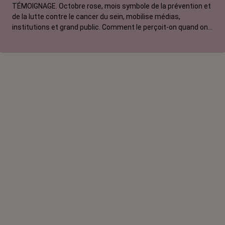
TÉMOIGNAGE. Octobre rose, mois symbole de la prévention et
de la lutte contre le cancer du sein, mobilise médias,
institutions et grand public. Comment le perçoit-on quand on
est une femme touchée par un tout autre cancer ?
Emmanuelle, touchée par un cancer du rein métastatique,
soutien l'évènement mais regrette son instrumentalisation à
des fins commerciales.