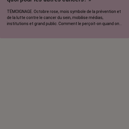
TÉMOIGNAGE. Octobre rose, mois symbole de la prévention et
de la lutte contre le cancer du sein, mobilise médias,
institutions et grand public. Comment le perçoit-on quand on
est une femme touchée par un tout autre cancer ? Manon,
touchée par un cancer du poumon métastatique, regrette que
l'évènement capte autant d'attention au détriment d'autres
causes.