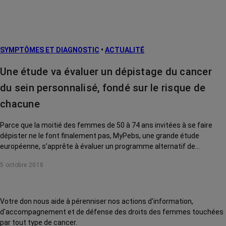
SYMPTÔMES ET DIAGNOSTIC
•
ACTUALITÉ
Une étude va évaluer un dépistage du cancer
du sein personnalisé, fondé sur le risque de
chacune
Parce que la moitié des femmes de 50 à 74 ans invitées à se faire
dépister ne le font finalement pas, MyPebs, une grande étude
européenne, s’apprête à évaluer un programme alternatif de
dépistage, fondé sur le risque de chacune de développer un cancer du
5 octobre 2018
sein dans les 5 ans à venir. 85000 volontaires vont être recrutées à
partir du 1er décembre. Dont 20000 en France.
Votre don nous aide à pérenniser nos actions d'information,
d'accompagnement et de défense des droits des femmes touchées
par tout type de cancer.