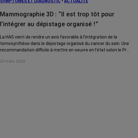
SYMPTÔMES ET DIAGNOSTIC
•
ACTUALITÉ
Mammographie 3D : “Il est trop tôt pour
l’intégrer au dépistage organisé !”
La HAS vient de rendre un avis favorable à l'intégration de la
tomosynthèse dans le dépistage organisé du cancer du sein. Une
recommandation difficile à mettre en oeuvre en l’état selon le Pr
Corinne Balleyguier, radiologue et chef du service d'Imagerie
23 mars 2023
Diagnostique de Gustave Roussy.