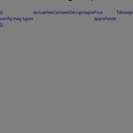
{{
Actualités
Conseils
Décryptages
Pour
Témoig
config.mag.types
approfondir
}}