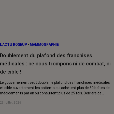
L’ACTU ROSEUP
•
MAMMOGRAPHIE
Doublement du plafond des franchises
médicales : ne nous trompons ni de combat, ni
de cible !
Le gouvernement veut doubler le plafond des franchises médicales
et cible ouvertement les patients qui achètent plus de 50 boîtes de
médicaments par an ou consultent plus de 25 fois. Derrière ce
discours sur la « responsabilisation », ce sont en réalité les malades
23 juillet 2026
chroniques, et en premier lieu les personnes touchées par un cancer,
qui vont payer le prix fort. RoseUp alerte : cette mesure ne