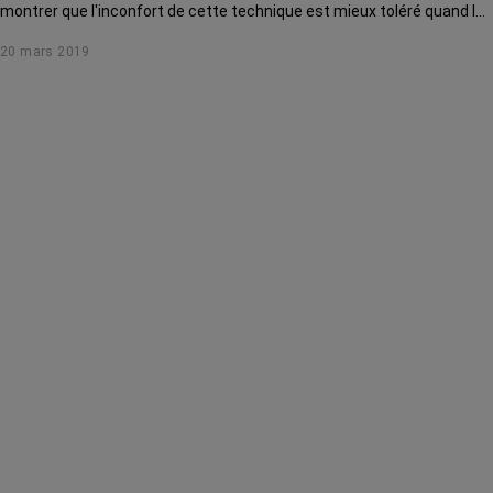
montrer que l'inconfort de cette technique est mieux toléré quand les
femmes contrôlent elles-mêmes la compression de leur poitrine.
20 mars 2019