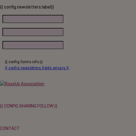
responsabilise personne, elle punit des patients qui n'ont pas le choix.
{{ config.newsletters.label}}
{{ config.forms.info }}
{{ config.newsletters.fields.privacy }}
{{ CONFIG.SHARING.FOLLOW }}
CONTACT