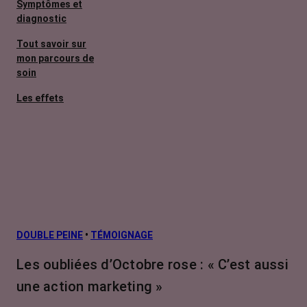
Symptômes et
diagnostic
Tout savoir sur
mon parcours de
soin
Les effets
secondaires
Cancers
métastatiques
Facteurs de
risque et
prévention
L’après cancer
DOUBLE PEINE
•
TÉMOIGNAGE
Traitements
Les oubliées d’Octobre rose : « C’est aussi
contre le cancer
une action marketing »
La vie autour