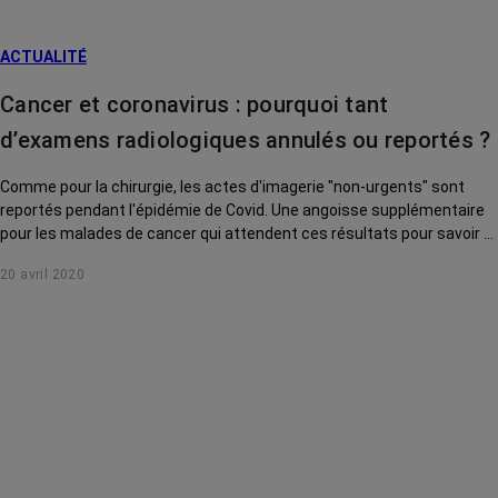
ACTUALITÉ
Cancer et coronavirus : pourquoi tant
d’examens radiologiques annulés ou reportés ?
Comme pour la chirurgie, les actes d'imagerie "non-urgents" sont
reportés pendant l'épidémie de Covid. Une angoisse supplémentaire
pour les malades de cancer qui attendent ces résultats pour savoir si
les traitements fonctionnent. Quels examens sont maintenus ? Dans
20 avril 2020
quelles conditions de sécurité ? On fait le point avec les chefs de
département d'imagerie des centres Gustave Roussy et Lacassagne
qui font figure de "bons élèves".