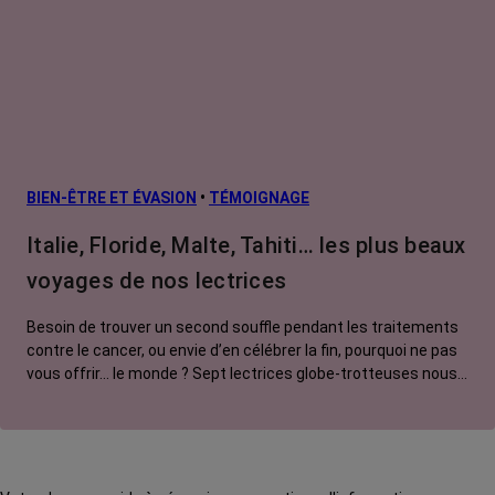
BIEN-ÊTRE ET ÉVASION
•
TÉMOIGNAGE
Italie, Floride, Malte, Tahiti… les plus beaux
voyages de nos lectrices
Besoin de trouver un second souffle pendant les traitements
contre le cancer, ou envie d’en célébrer la fin, pourquoi ne pas
vous offrir… le monde ? Sept lectrices globe-trotteuses nous
ouvrent leurs carnets de voyage. On s’envole pour Tahiti, la
Floride, l’Islande, Malte… Décollage imminent !