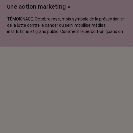
contre le cancer
une action marketing »
La vie autour
TÉMOIGNAGE. Octobre rose, mois symbole de la prévention et
de la lutte contre le cancer du sein, mobilise médias,
institutions et grand public. Comment le perçoit-on quand on
est une femme touchée par un tout autre cancer ?
Emmanuelle, touchée par un cancer du rein métastatique,
soutien l'évènement mais regrette son instrumentalisation à
des fins commerciales.