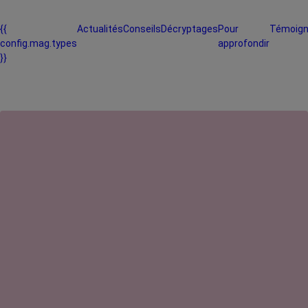
{{
Actualités
Conseils
Décryptages
Pour
Témoig
config.mag.types
approfondir
}}