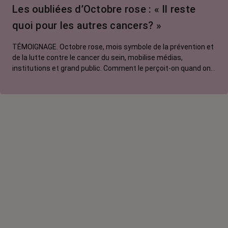
Les oubliées d’Octobre rose : « Il reste
quoi pour les autres cancers? »
TÉMOIGNAGE. Octobre rose, mois symbole de la prévention et
de la lutte contre le cancer du sein, mobilise médias,
institutions et grand public. Comment le perçoit-on quand on
est une femme touchée par un tout autre cancer ? Manon,
touchée par un cancer du poumon métastatique, regrette que
l'évènement capte autant d'attention au détriment d'autres
causes.