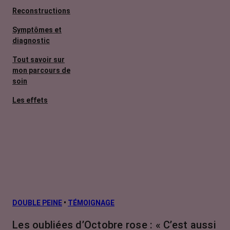
Reconstructions
Symptômes et
diagnostic
Tout savoir sur
mon parcours de
soin
Les effets
secondaires
Cancers
métastatiques
Facteurs de
risque et
prévention
L’après cancer
DOUBLE PEINE
•
TÉMOIGNAGE
Traitements
Les oubliées d’Octobre rose : « C’est aussi