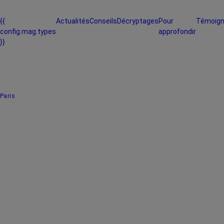
{{
Actualités
Conseils
Décryptages
Pour
Témoig
config.mag.types
approfondir
}}
Paris