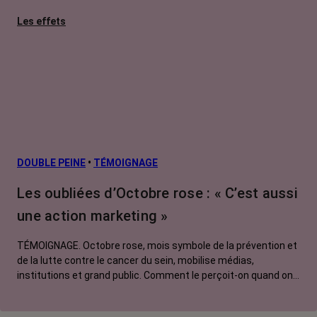
Les effets
secondaires
Cancers
métastatiques
Facteurs de
risque et
prévention
L’après cancer
DOUBLE PEINE
•
TÉMOIGNAGE
Traitements
Les oubliées d’Octobre rose : « C’est aussi
contre le cancer
une action marketing »
La vie autour
TÉMOIGNAGE. Octobre rose, mois symbole de la prévention et
de la lutte contre le cancer du sein, mobilise médias,
institutions et grand public. Comment le perçoit-on quand on
est une femme touchée par un tout autre cancer ?
Emmanuelle, touchée par un cancer du rein métastatique,