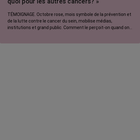
quoi pour les autres cancers? »
TÉMOIGNAGE. Octobre rose, mois symbole de la prévention et
de la lutte contre le cancer du sein, mobilise médias,
institutions et grand public. Comment le perçoit-on quand on
est une femme touchée par un tout autre cancer ? Manon,
touchée par un cancer du poumon métastatique, regrette que
l'évènement capte autant d'attention au détriment d'autres
causes.