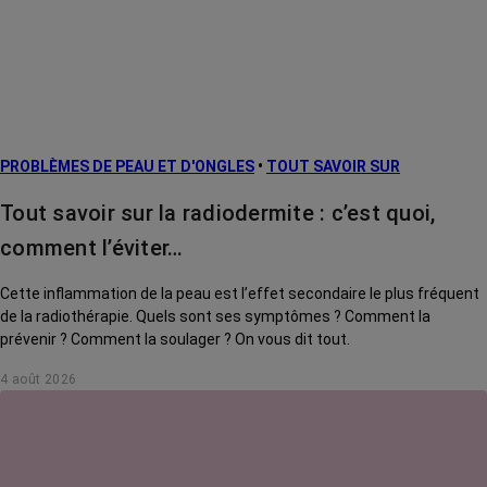
métastatiques
Facteurs de
risque et
prévention
L’après cancer
PROBLÈMES DE PEAU ET D'ONGLES
•
TOUT SAVOIR SUR
Traitements
contre le cancer
Tout savoir sur la radiodermite : c’est quoi,
La vie autour
comment l’éviter…
Cette inflammation de la peau est l’effet secondaire le plus fréquent
de la radiothérapie. Quels sont ses symptômes ? Comment la
prévenir ? Comment la soulager ? On vous dit tout.
4 août 2026