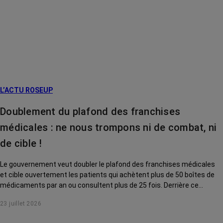
L’ACTU ROSEUP
Doublement du plafond des franchises
médicales : ne nous trompons ni de combat, ni
de cible !
Le gouvernement veut doubler le plafond des franchises médicales
et cible ouvertement les patients qui achètent plus de 50 boîtes de
médicaments par an ou consultent plus de 25 fois. Derrière ce
discours sur la « responsabilisation », ce sont en réalité les malades
23 juillet 2026
chroniques, et en premier lieu les personnes touchées par un cancer,
qui vont payer le prix fort. RoseUp alerte : cette mesure ne