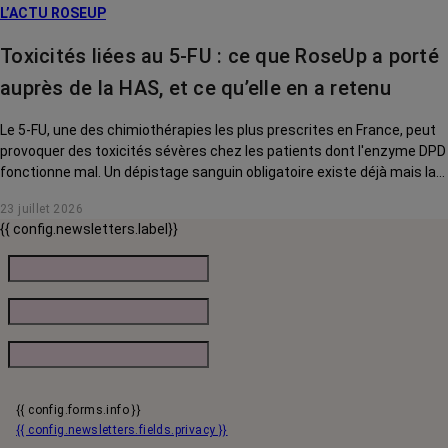
L’ACTU ROSEUP
Toxicités liées au 5-FU : ce que RoseUp a porté
auprès de la HAS, et ce qu’elle en a retenu
Le 5-FU, une des chimiothérapies les plus prescrites en France, peut
provoquer des toxicités sévères chez les patients dont l'enzyme DPD
fonctionne mal. Un dépistage sanguin obligatoire existe déjà mais la
HAS a voulu savoir si une analyse génétique complémentaire devait,
23 juillet 2026
elle aussi, devenir systématique. RoseUp a donné son avis. Voici ce
{{ config.newsletters.label}}
que la Haute Autorité de santé en a retenu.
{{ config.forms.info }}
{{ config.newsletters.fields.privacy }}