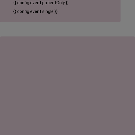
{{ config.event.patientOnly }}
{{ config.event.single }}