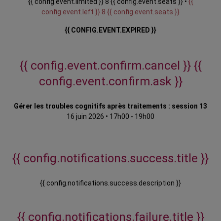
{{ config.event.limited }} 8 {{ config.event.seats }} •
{{
config.event.left }} 8 {{ config.event.seats }}
{{ CONFIG.EVENT.EXPIRED }}
{{ config.event.confirm.cancel }}
{{
config.event.confirm.ask }}
Gérer les troubles cognitifs après traitements : session 13
16 juin 2026
•
17h00 - 19h00
{{ config.notifications.success.title }}
{{ config.notifications.success.description }}
{{ config.notifications.failure.title }}