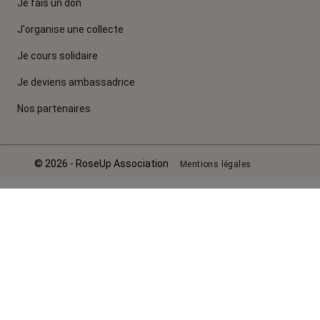
Je fais un don
J'organise une collecte
Je cours solidaire
Je deviens ambassadrice
Nos partenaires
© 2026 - RoseUp Association
Mentions légales