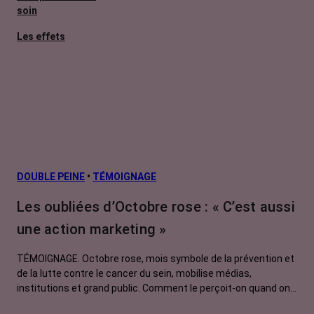
soin
Les effets
secondaires
Cancers
métastatiques
Facteurs de
risque et
prévention
L’après cancer
DOUBLE PEINE
•
TÉMOIGNAGE
Traitements
Les oubliées d’Octobre rose : « C’est aussi
contre le cancer
une action marketing »
La vie autour
TÉMOIGNAGE. Octobre rose, mois symbole de la prévention et
de la lutte contre le cancer du sein, mobilise médias,
institutions et grand public. Comment le perçoit-on quand on
est une femme touchée par un tout autre cancer ?