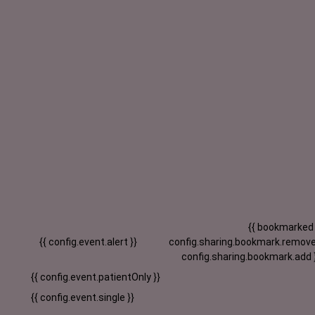
{{ bookmarked
{{ config.event.alert }}
config.sharing.bookmark.remove
config.sharing.bookmark.add 
{{ config.event.patientOnly }}
{{ config.event.single }}