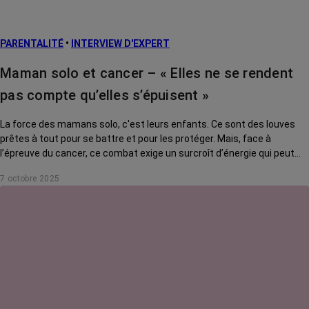
PARENTALITÉ
•
INTERVIEW D'EXPERT
Maman solo et cancer – « Elles ne se rendent
pas compte qu’elles s’épuisent »
La force des mamans solo, c'est leurs enfants. Ce sont des louves
prêtes à tout pour se battre et pour les protéger. Mais, face à
l’épreuve du cancer, ce combat exige un surcroît d’énergie qui peut
s’avérer délétère. Comment tenir son rôle tout en se préservant ? On
7 octobre 2025
a posé la question à Giacomo Di Falco, psycho-oncologue au CHU de
Lille.