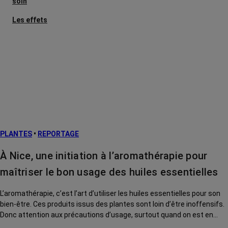
soin
Les effets
secondaires
Cancers
métastatiques
Facteurs de
risque et
prévention
L’après cancer
PLANTES
•
REPORTAGE
Traitements
contre le cancer
À Nice, une initiation à l’aromathérapie pour
La vie autour
maîtriser le bon usage des huiles essentielles
L’aromathérapie, c’est l’art d’utiliser les huiles essentielles pour son
bien-être. Ces produits issus des plantes sont loin d’être inoffensifs.
Donc attention aux précautions d’usage, surtout quand on est en
traitement de cancer. Direction l’Institut Mozart, de Nice, pour s’initier