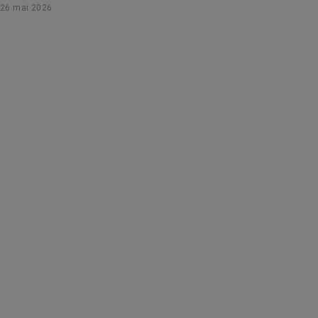
26 mai 2026
auprès d’une experte.