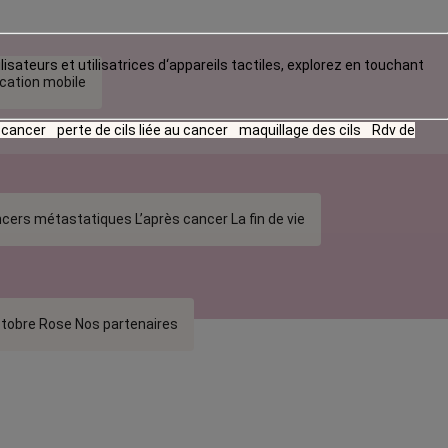
lisateurs et utilisatrices d‘appareils tactiles, explorez en touchant
ication mobile
u cancer
perte de cils liée au cancer
maquillage des cils
Rdv de
cers métastatiques
L’après cancer
La fin de vie
tobre Rose
Nos partenaires