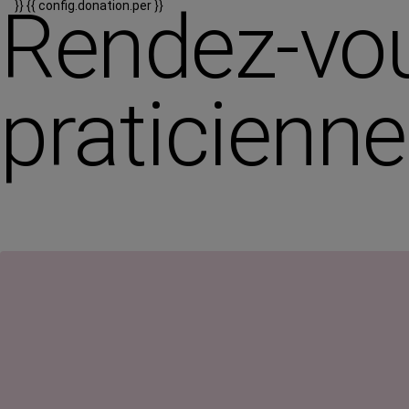
Rendez-vo
}}
{{ config.donation.per }}
praticienne