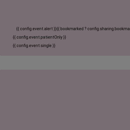
{{ config.event.alert }}
{{ bookmarked ? config.sharing.bookmar
{{ config.event.patientOnly }}
{{ config.event.single }}