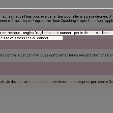
flèches haut et bas pour évaluer entrer pour aller à la page désirée. Uti
ncer métastatique
Programme Rose Coaching Emploi
RoseApp l’appl
io-esthétique
ongles fragilisés par le cancer
perte de sourcils liée a
oisse et stress liés au cancer
ts contre le cancer
Pratiques complémentaires
Reconstructions
Can
rate
Je deviens ambassadrice
Je deviens une entreprise partenaire
Oc