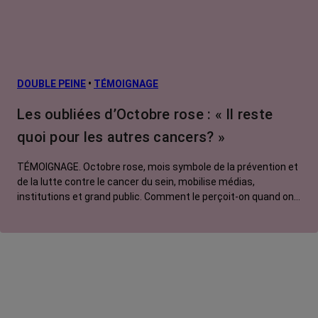
DOUBLE PEINE
•
TÉMOIGNAGE
Les oubliées d’Octobre rose : « Il reste
quoi pour les autres cancers? »
TÉMOIGNAGE. Octobre rose, mois symbole de la prévention et
de la lutte contre le cancer du sein, mobilise médias,
institutions et grand public. Comment le perçoit-on quand on
est une femme touchée par un tout autre cancer ? Manon,
touchée par un cancer du poumon métastatique, regrette que
l'évènement capte autant d'attention au détriment d'autres
causes.