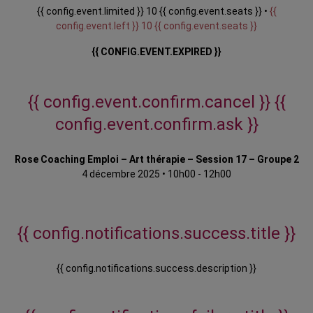
{{ config.event.limited }} 10 {{ config.event.seats }} •
{{
config.event.left }} 10 {{ config.event.seats }}
{{ CONFIG.EVENT.EXPIRED }}
{{ config.event.confirm.cancel }}
{{
config.event.confirm.ask }}
Rose Coaching Emploi – Art thérapie – Session 17 – Groupe 2
4 décembre 2025
•
10h00 - 12h00
{{ config.notifications.success.title }}
{{ config.notifications.success.description }}