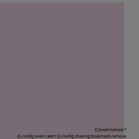
{{ bookmarked ?
{{ config.event.alert }}
config.sharing.bookmark.remove