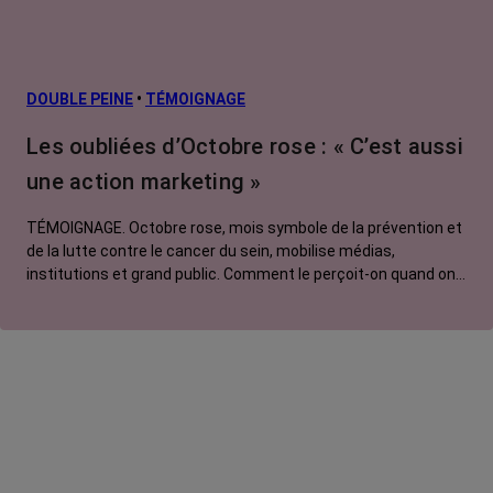
Facteurs de
risque et
prévention
L’après cancer
DOUBLE PEINE
•
TÉMOIGNAGE
Traitements
Les oubliées d’Octobre rose : « C’est aussi
contre le cancer
une action marketing »
La vie autour
TÉMOIGNAGE. Octobre rose, mois symbole de la prévention et
de la lutte contre le cancer du sein, mobilise médias,
institutions et grand public. Comment le perçoit-on quand on
est une femme touchée par un tout autre cancer ?
Emmanuelle, touchée par un cancer du rein métastatique,
soutien l'évènement mais regrette son instrumentalisation à
des fins commerciales.