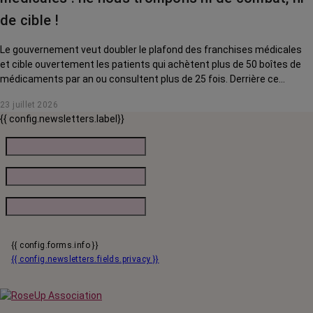
de cible !
Le gouvernement veut doubler le plafond des franchises médicales
et cible ouvertement les patients qui achètent plus de 50 boîtes de
médicaments par an ou consultent plus de 25 fois. Derrière ce
discours sur la « responsabilisation », ce sont en réalité les malades
23 juillet 2026
chroniques, et en premier lieu les personnes touchées par un cancer,
{{ config.newsletters.label}}
qui vont payer le prix fort. RoseUp alerte : cette mesure ne
responsabilise personne, elle punit des patients qui n'ont pas le choix.
{{ config.forms.info }}
{{ config.newsletters.fields.privacy }}