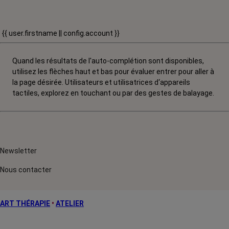
{{ user.firstname || config.account }}
Quand les résultats de l'auto-complétion sont disponibles,
utilisez les flèches haut et bas pour évaluer entrer pour aller à
la page désirée. Utilisateurs et utilisatrices d‘appareils
tactiles, explorez en touchant ou par des gestes de balayage.
Newsletter
Nous contacter
ART THÉRAPIE
•
ATELIER