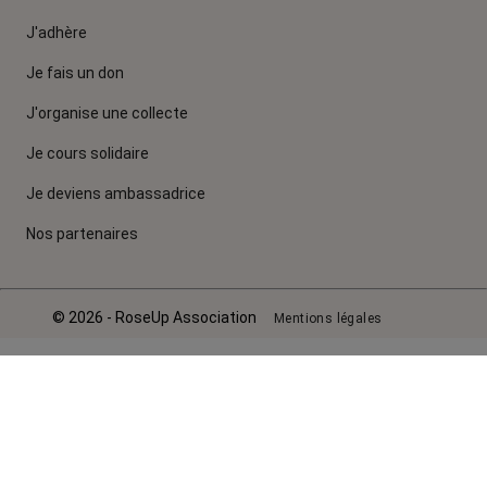
J'adhère
Je fais un don
J'organise une collecte
Je cours solidaire
Je deviens ambassadrice
Nos partenaires
© 2026 - RoseUp Association
Mentions légales