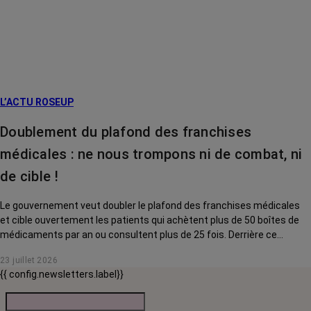
L’ACTU ROSEUP
Doublement du plafond des franchises
médicales : ne nous trompons ni de combat, ni
de cible !
Le gouvernement veut doubler le plafond des franchises médicales
et cible ouvertement les patients qui achètent plus de 50 boîtes de
médicaments par an ou consultent plus de 25 fois. Derrière ce
discours sur la « responsabilisation », ce sont en réalité les malades
23 juillet 2026
chroniques, et en premier lieu les personnes touchées par un cancer,
{{ config.newsletters.label}}
qui vont payer le prix fort. RoseUp alerte : cette mesure ne
responsabilise personne, elle punit des patients qui n'ont pas le choix.