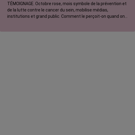
TÉMOIGNAGE. Octobre rose, mois symbole de la prévention et
de la lutte contre le cancer du sein, mobilise médias,
institutions et grand public. Comment le perçoit-on quand on
est une femme touchée par un tout autre cancer ? Manon,
touchée par un cancer du poumon métastatique, regrette que
l'évènement capte autant d'attention au détriment d'autres
causes.