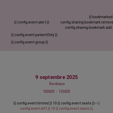
{{ bookmarked
{{ config.event.alert }}
config.sharing.bookmark.remove
config.sharing.bookmark.add 
{{ config.event.patientOnly }}
{{ config.event.group }}
9 septembre 2025
Bordeaux
10h00 - 13h00
{{ config.event.limited }} 10 {{ config.event.seats }} •
{{
config.event.left }} 10 {{ config.event.seats }}