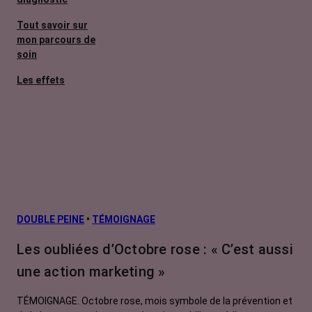
Tout savoir sur
mon parcours de
soin
Les effets
secondaires
Cancers
métastatiques
Facteurs de
risque et
prévention
L’après cancer
DOUBLE PEINE
•
TÉMOIGNAGE
Traitements
Les oubliées d’Octobre rose : « C’est aussi
contre le cancer
une action marketing »
La vie autour
TÉMOIGNAGE. Octobre rose, mois symbole de la prévention et