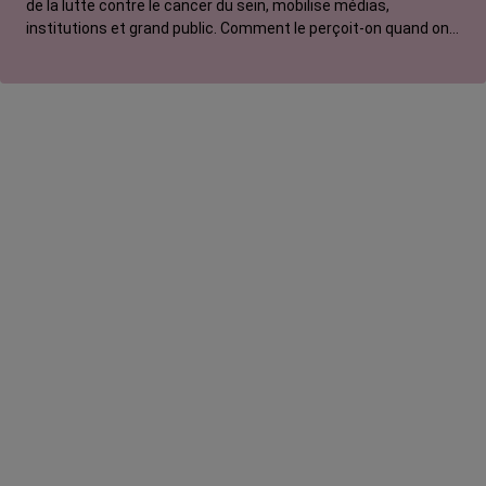
de la lutte contre le cancer du sein, mobilise médias,
institutions et grand public. Comment le perçoit-on quand on
est une femme touchée par un tout autre cancer ?
Emmanuelle, touchée par un cancer du rein métastatique,
soutien l'évènement mais regrette son instrumentalisation à
des fins commerciales.