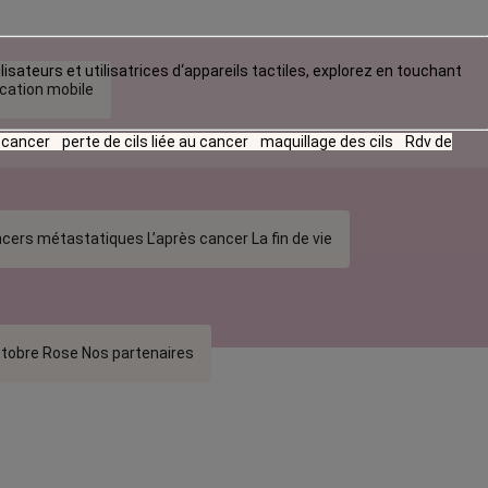
lisateurs et utilisatrices d‘appareils tactiles, explorez en touchant
ication mobile
u cancer
perte de cils liée au cancer
maquillage des cils
Rdv de
cers métastatiques
L’après cancer
La fin de vie
tobre Rose
Nos partenaires