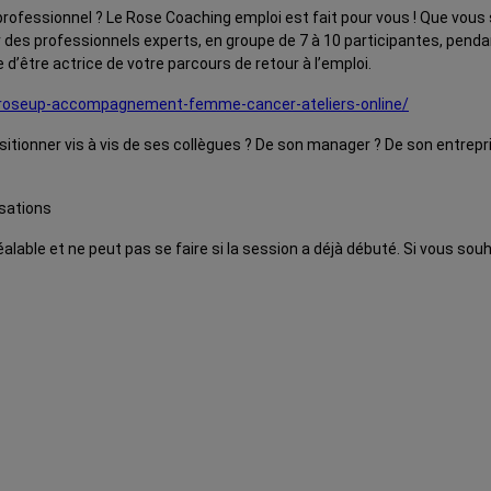
 professionnel ? Le Rose Coaching emploi est fait pour vous ! Que vo
 des professionnels experts, en groupe de 7 à 10 participantes, penda
être actrice de votre parcours de retour à l’emploi.
roseup-accompagnement-femme-cancer-ateliers-online/
itionner vis à vis de ses collègues ? De son manager ? De son entrepri
isations
lable et ne peut pas se faire si la session a déjà débuté. Si vous souh