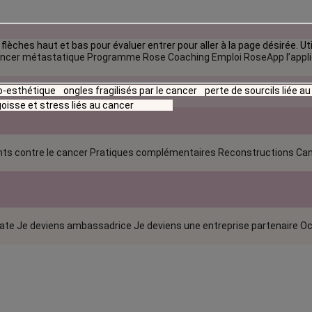
flèches haut et bas pour évaluer entrer pour aller à la page désirée. Uti
ncer métastatique
Programme Rose Coaching Emploi
RoseApp l’appl
io-esthétique
ongles fragilisés par le cancer
perte de sourcils liée a
oisse et stress liés au cancer
ts contre le cancer
Pratiques complémentaires
Reconstructions
Can
rate
Je deviens ambassadrice
Je deviens une entreprise partenaire
Oc