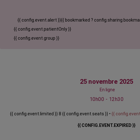
{{ config.event.alert }}
{{ bookmarked ? config.sharing.bookmar
{{ config.event.patientOnly }}
{{ config.event.group }}
25 novembre 2025
En ligne
10h00 - 12h30
{{ config.event.limited }} 8 {{ config.event.seats }} •
{{ config.event
{{ CONFIG.EVENT.EXPIRED }}