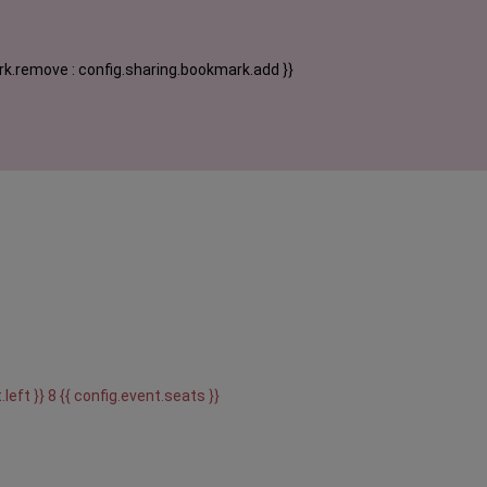
k.remove : config.sharing.bookmark.add }}
.left }} 8 {{ config.event.seats }}