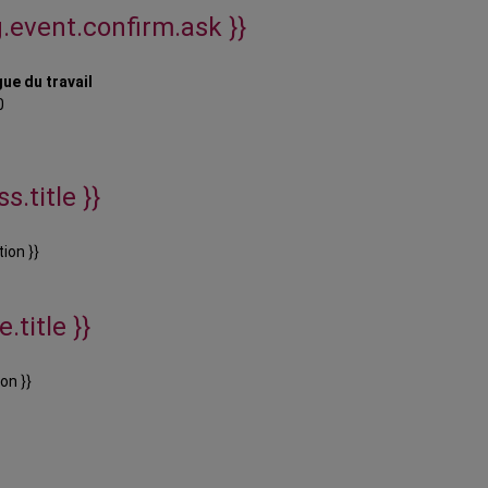
g.event.confirm.ask }}
ue du travail
0
s.title }}
ion }}
.title }}
on }}