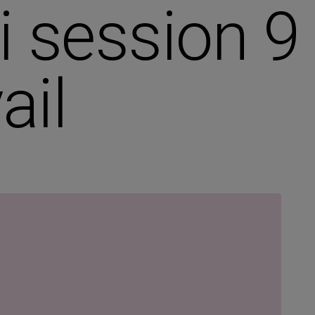
 session 9
ail