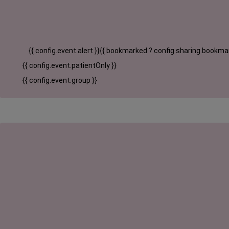
{{ config.event.alert }}
{{ bookmarked ? config.sharing.bookmar
{{ config.event.patientOnly }}
{{ config.event.group }}