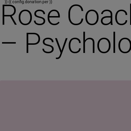
Rose Coach
}}
{{ config.donation.per }}
– Psycholo