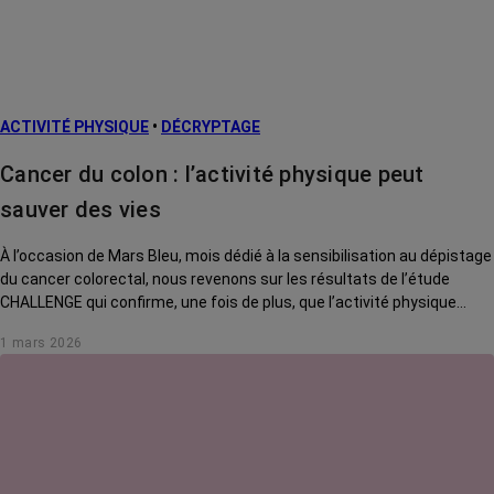
Facteurs de
risque et
prévention
L’après cancer
ACTIVITÉ PHYSIQUE
•
DÉCRYPTAGE
Traitements
contre le cancer
Cancer du colon : l’activité physique peut
La vie autour
sauver des vies
À l’occasion de Mars Bleu, mois dédié à la sensibilisation au dépistage
du cancer colorectal, nous revenons sur les résultats de l’étude
CHALLENGE qui confirme, une fois de plus, que l’activité physique
adaptée mérite de faire partie intégrante du protocole de soin.
1 mars 2026