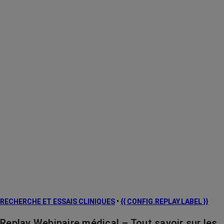
quotidien.
RECHERCHE ET ESSAIS CLINIQUES
•
{{ CONFIG.REPLAY.LABEL }}
Replay Webinaire médical – Tout savoir sur les