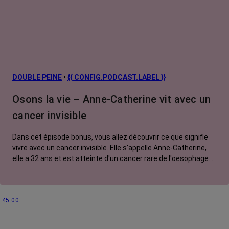
DOUBLE PEINE
•
{{ CONFIG.PODCAST.LABEL }}
Osons la vie – Anne-Catherine vit avec un
cancer invisible
Dans cet épisode bonus, vous allez découvrir ce que signifie
vivre avec un cancer invisible. Elle s'appelle Anne-Catherine,
elle a 32 ans et est atteinte d'un cancer rare de l'oesophage.
Elle est traitée par chimiothérapie et immunothérapie. On
associe souvent les traitements du cancer à la perte des
cheveux, des sourcils et des cils. Mais chez Anne Catherine,
45:00
son cancer ne se voit pas. Pourtant, il génère nombre d'effets
secondaires pénibles, voire handicapants, dont elle doit
toujours se justifier. Une invisibilité lourde à porter au