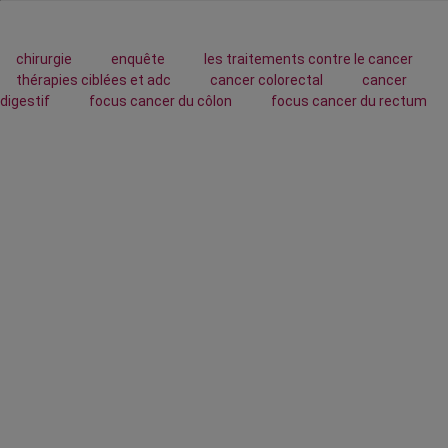
chirurgie
enquête
les traitements contre le cancer
thérapies ciblées et adc
cancer colorectal
cancer
digestif
focus cancer du côlon
focus cancer du rectum