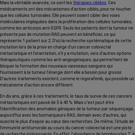
Mais la véritable avancée, ce sont les
thérapies ciblées
. Ces
médicaments ont des mécanismes d’action ciblés, pour ne toucher
que les cellules tumorales. Elle peuvent soient cibler des voies
moléculaires impliquées dans la prolifération des cellules tumorales,
comme les anticorps anti-EGFR. Seuls les patients dont la tumeur ne
présente pas de mutation RAS peuvent en bénéficier, ce qui
représente 1 patient sur 2. D’où la recherche systématique de cette
mutation lors de la prise en charge d’un cancer colorectal
métastatique et l’orientation, s’il y a mutation, vers d’autres options
thérapeutiques comme les anti-angiogéniques, qui permettent de
bloquer la formation des nouveaux vaisseaux sanguins qui
fournissent à la tumeur l’énergie dont elle a besoin pour grossir.
D’autres traitements existent, comme le regorafenib, qui possède un
mécanisme d’action encore différent.
En dix ans, grâce à ces traitements, le taux de survie de ces cancers
métastatiques est passé de 5 à 40 %. Mais c’est peut-être
l’identification des anomalies géniques de la tumeur par séquençage,
aujourd’hui avec les biomarqueurs RAS, demain avec d’autres, qui
suscite le plus d’espoir au cœur des recherches. De même, l’étude de
l’immunité antitumorale au cours du cancer colorectal est une piste
de recherche intéressante. En effet, l’abondance de lymphocytes T, à