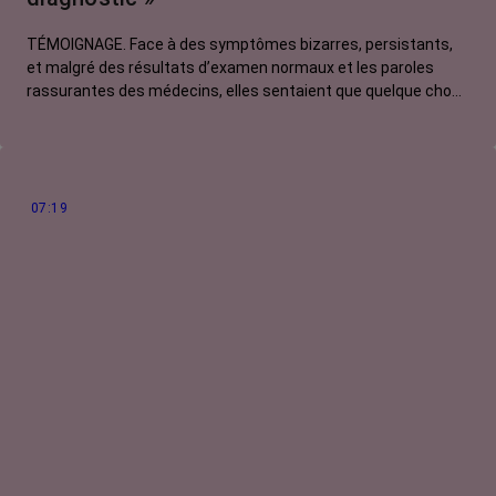
TÉMOIGNAGE. Face à des symptômes bizarres, persistants,
et malgré des résultats d’examen normaux et les paroles
rassurantes des médecins, elles sentaient que quelque chose
clochait. Pour se faire entendre, elles ont dû batailler, insister,
exiger. Myriam, 51 ans, nous raconte son histoire, celle d'une
patiente jugée trop jeune pour avoir un cancer du colon. Et
pourtant...
07:19