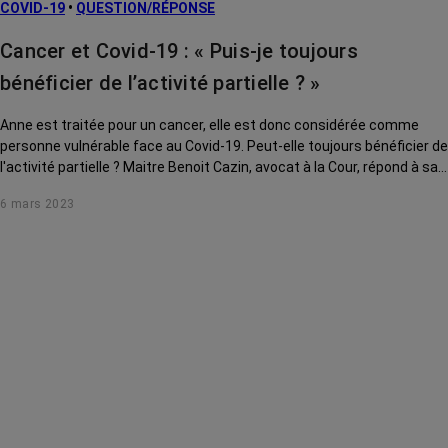
COVID-19
•
QUESTION/RÉPONSE
Traitements
contre le cancer
Cancer et Covid-19 : « Puis-je toujours
La vie autour
bénéficier de l’activité partielle ? »
Anne est traitée pour un cancer, elle est donc considérée comme
personne vulnérable face au Covid-19. Peut-elle toujours bénéficier de
l'activité partielle ? Maitre Benoit Cazin, avocat à la Cour, répond à sa
question.
6 mars 2023