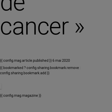
de
cancer »
{{ config.mag.article.published }} 6 mai 2020
{{ bookmarked ? config.sharing.bookmark.remove :
config.sharing.bookmark.add }}
{{ config.mag.magazine }}