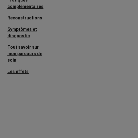
Pratiques
complémentaires
Reconstructions
Symptômes et
diagnostic
Tout savoir sur
mon parcours de
soin
Les effets
secondaires
Cancers
métastatiques
Facteurs de
risque et
prévention
L’après cancer