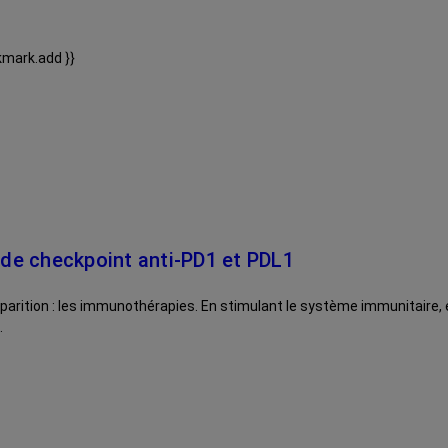
kmark.add }}
s de checkpoint anti-PD1 et PDL1
arition : les immunothérapies. En stimulant le système immunitaire, el
.