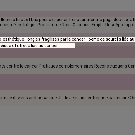
flèches haut et bas pour évaluer entrer pour aller à la page désirée. Uti
ncer métastatique
Programme Rose Coaching Emploi
RoseApp l’appl
io-esthétique
ongles fragilisés par le cancer
perte de sourcils liée a
oisse et stress liés au cancer
ts contre le cancer
Pratiques complémentaires
Reconstructions
Can
rate
Je deviens ambassadrice
Je deviens une entreprise partenaire
Oc