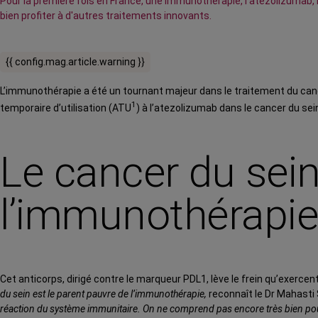
Pour la première fois en France, une immunothérapie, l'atezolizumab, r
bien profiter à d'autres traitements innovants.
{{ config.mag.article.warning }}
L’immunothérapie a été un tournant majeur dans le traitement du cance
1
temporaire d’utilisation (ATU
) à l’atezolizumab dans le cancer du sei
Le cancer du sein
l’immunothérapi
Cet anticorps, dirigé contre le marqueur PDL1, lève le frein qu’exerce
du sein est le parent pauvre de l’immunothérapie,
reconnaît le Dr Mahasti 
réaction du système immunitaire. On ne comprend pas encore très bien pourq