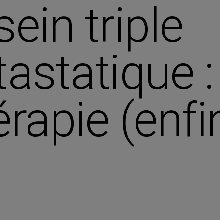
ein triple
astatique :
apie (enfi