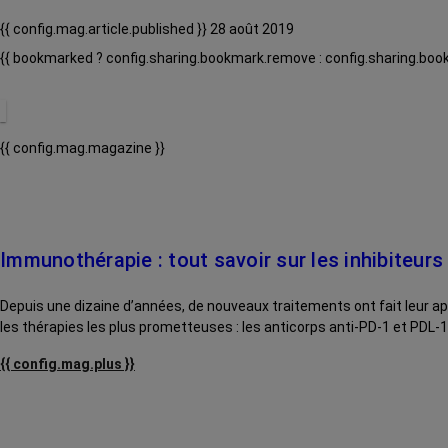
{{ config.mag.article.published }} 28 août 2019
{{ bookmarked ? config.sharing.bookmark.remove : config.sharing.boo
{{ config.mag.magazine }}
Immunothérapie : tout savoir sur les inhibiteur
Depuis une dizaine d’années, de nouveaux traitements ont fait leur app
les thérapies les plus prometteuses : les anticorps anti-PD-1 et PDL-1
{{ config.mag.plus }}