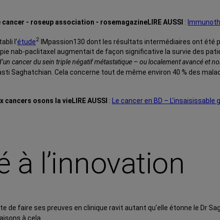
LIRE AUSSI
:
Immunothér
2
bli l’
étude
IMpassion130 dont les résultats intermédiaires ont été
apie nab-paclitaxel augmentait de façon significative la survie des pa
s d’un cancer du sein triple négatif métastatique – ou localement avancé et n
asti Saghatchian. Cela concerne tout de même environ 40 % des malad
LIRE AUSSI
:
Le cancer en BD – L’insaisissable 
 à l’innovation
e de faire ses preuves en clinique ravit autant qu’elle étonne le Dr Sa
aisons à cela.