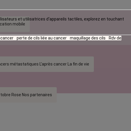
lisateurs et utilisatrices d‘appareils tactiles, explorez en touchant
ication mobile
u cancer
perte de cils liée au cancer
maquillage des cils
Rdv de
cers métastatiques
L’après cancer
La fin de vie
tobre Rose
Nos partenaires