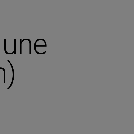
 une
n)