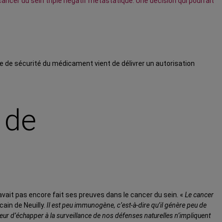
ancer du sein triple négatif métastatique. Une décision qui pourrait
le de sécurité du médicament vient de délivrer un autorisation
 de
avait pas encore fait ses preuves dans le cancer du sein. «
Le cancer
ain de Neuilly.
Il est peu immunogène, c’est-à-dire qu’il génère peu de
ur d’échapper à la surveillance de nos défenses naturelles n’impliquent