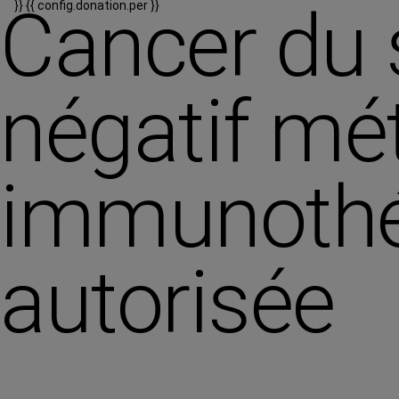
Cancer du s
}}
{{ config.donation.per }}
négatif mét
immunothér
autorisée