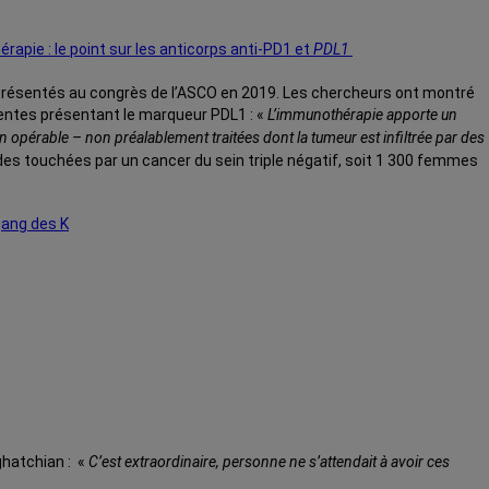
apie : le point sur les anticorps anti-PD1 et
PDL1
 présentés au congrès de l’ASCO en 2019. Les chercheurs ont montré
tientes présentant le marqueur PDL1 : «
L’immunothérapie apporte un
on opérable – non préalablement traitées dont la tumeur est infiltrée par des
es touchées par un cancer du sein triple négatif, soit 1 300 femmes
gang des K
ghatchian : «
C’est extraordinaire, personne ne s’attendait à avoir ces