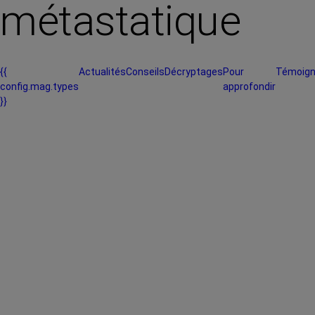
métastatique
{{
Actualités
Conseils
Décryptages
Pour
Témoig
config.mag.types
approfondir
}}