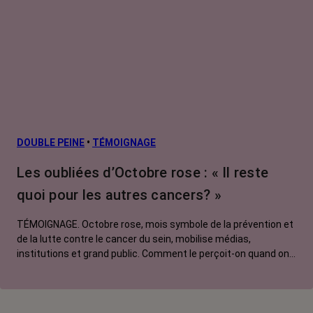
DOUBLE PEINE
•
TÉMOIGNAGE
Les oubliées d’Octobre rose : « Il reste
quoi pour les autres cancers? »
TÉMOIGNAGE. Octobre rose, mois symbole de la prévention et
de la lutte contre le cancer du sein, mobilise médias,
institutions et grand public. Comment le perçoit-on quand on
est une femme touchée par un tout autre cancer ? Manon,
touchée par un cancer du poumon métastatique, regrette que
l'évènement capte autant d'attention au détriment d'autres
causes.