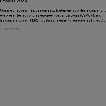
l’ESMO 2025
Comme chaque année, de nouveaux traitements contre le cancer ont
été présentés au congrès européen de cancérologie (ESMO). Dans
les cancers du sein HER2+ localisés, le enhertu remonte les lignes de
traitement. Décryptage avec le Pr Thomas Bachelot, oncologue au
30 octobre 2025
Centre Léon Bérard (Lyon).