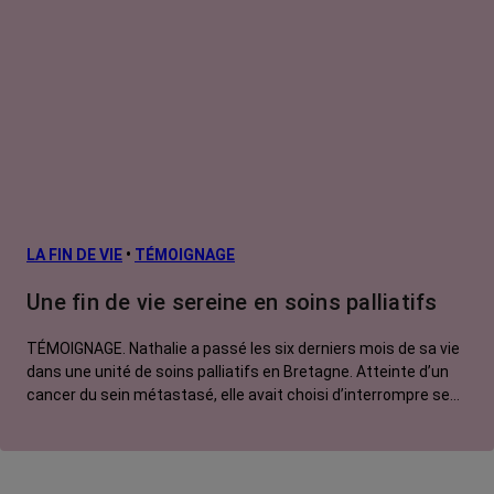
LA FIN DE VIE
•
TÉMOIGNAGE
Une fin de vie sereine en soins palliatifs
TÉMOIGNAGE. Nathalie a passé les six derniers mois de sa vie
dans une unité de soins palliatifs en Bretagne. Atteinte d’un
cancer du sein métastasé, elle avait choisi d’interrompre ses
traitements pour privilégier une fin de vie apaisée. Peu avant
son décès en juillet 2025, elle avait témoigné pour nous dans
un entretien digne et lucide.