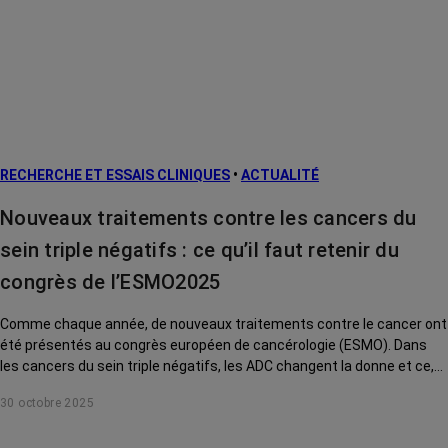
RECHERCHE ET ESSAIS CLINIQUES
•
ACTUALITÉ
Nouveaux traitements contre les cancers du
sein triple négatifs : ce qu’il faut retenir du
congrès de l’ESMO2025
Comme chaque année, de nouveaux traitements contre le cancer ont
été présentés au congrès européen de cancérologie (ESMO). Dans
les cancers du sein triple négatifs, les ADC changent la donne et ce,
dès l'apparition des premières métastases. Décryptage avec le Pr
30 octobre 2025
Thomas Bachelot, oncologue au Centre Léon Bérard (Lyon).