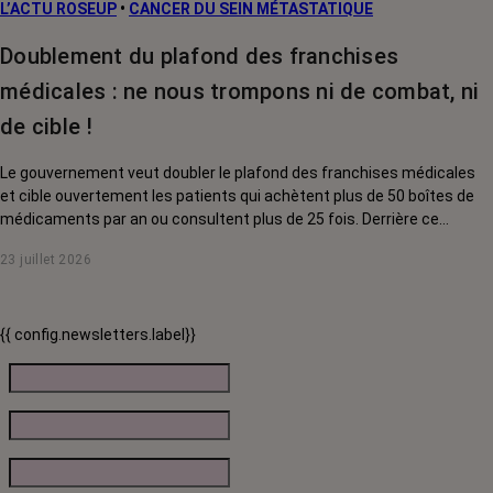
L’ACTU ROSEUP
•
CANCER DU SEIN MÉTASTATIQUE
Doublement du plafond des franchises
médicales : ne nous trompons ni de combat, ni
de cible !
Le gouvernement veut doubler le plafond des franchises médicales
et cible ouvertement les patients qui achètent plus de 50 boîtes de
médicaments par an ou consultent plus de 25 fois. Derrière ce
discours sur la « responsabilisation », ce sont en réalité les malades
23 juillet 2026
chroniques, et en premier lieu les personnes touchées par un cancer,
qui vont payer le prix fort. RoseUp alerte : cette mesure ne
responsabilise personne, elle punit des patients qui n'ont pas le choix.
{{ config.newsletters.label}}