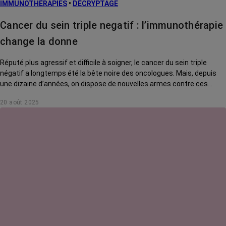
IMMUNOTHÉRAPIES
•
DÉCRYPTAGE
Cancer du sein triple negatif : l’immunothérapie
change la donne
Réputé plus agressif et difficile à soigner, le cancer du sein triple
négatif a longtemps été la bête noire des oncologues. Mais, depuis
une dizaine d’années, on dispose de nouvelles armes contre ces
tumeurs, les immunothérapies, qui n’ont pas encore révélé tout leur
20 août 2025
potentiel…