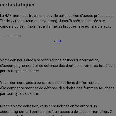
métastatiques
La HAS vient d'octroyer un nouvelle autorisation d'accès précoce au
Trodelvy (sacituzumab govitecan). Jusqu'à présent limitée aux
cancers du sein triple négatifs métastatiques, elle est élargie aux
cancers du sein hormonodépendants métastatiques. On fait le point
13 mars 2023
avec le Pr Saghatchian, oncologue à l'Hôpital américain de Paris.
1
2
3
4
Votre don nous aide à pérenniser nos actions d'information,
d'accompagnement et de défense des droits des femmes touchées
par tout type de cancer.
Votre don nous aide à pérenniser nos actions d'information,
d'accompagnement et de défense des droits des femmes touchées
par tout type de cancer.
Grâce à votre adhésion, vous bénéficierez entre autre d’un
accompagnement personnalisé, un accès à de la documentation, 2