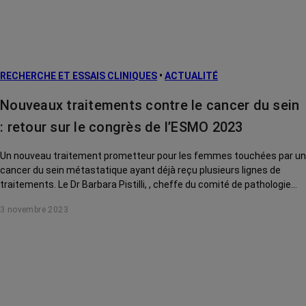
RECHERCHE ET ESSAIS CLINIQUES
•
ACTUALITÉ
Nouveaux traitements contre le cancer du sein
: retour sur le congrès de l’ESMO 2023
Un nouveau traitement prometteur pour les femmes touchées par un
cancer du sein métastatique ayant déjà reçu plusieurs lignes de
traitements. Le Dr Barbara Pistilli, , cheffe du comité de pathologie
mammaire à Gustave Roussy, nous explique tout sur le Datopotamab
3 novembre 2023
deruxtecan.