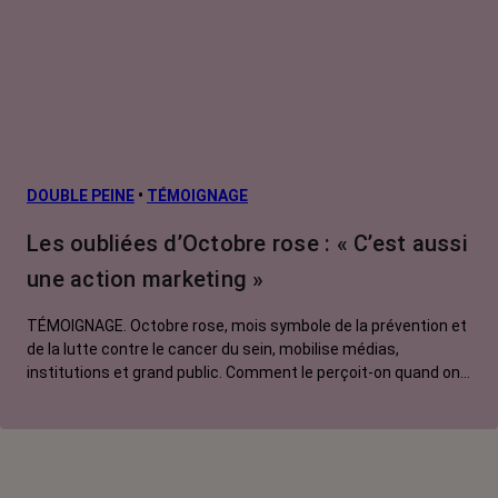
Cancers
métastatiques
Facteurs de
risque et
prévention
L’après cancer
DOUBLE PEINE
•
TÉMOIGNAGE
Traitements
Les oubliées d’Octobre rose : « C’est aussi
contre le cancer
une action marketing »
La vie autour
TÉMOIGNAGE. Octobre rose, mois symbole de la prévention et
de la lutte contre le cancer du sein, mobilise médias,
institutions et grand public. Comment le perçoit-on quand on
est une femme touchée par un tout autre cancer ?
Emmanuelle, touchée par un cancer du rein métastatique,
soutien l'évènement mais regrette son instrumentalisation à
des fins commerciales.