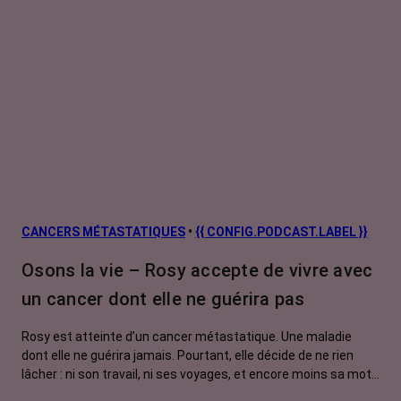
CANCERS MÉTASTATIQUES
•
{{ CONFIG.PODCAST.LABEL }}
Osons la vie – Rosy accepte de vivre avec
un cancer dont elle ne guérira pas
Rosy est atteinte d’un cancer métastatique. Une maladie
dont elle ne guérira jamais. Pourtant, elle décide de ne rien
lâcher : ni son travail, ni ses voyages, et encore moins sa moto
! Entre périodes de récidive et de rémission, elle apprend à