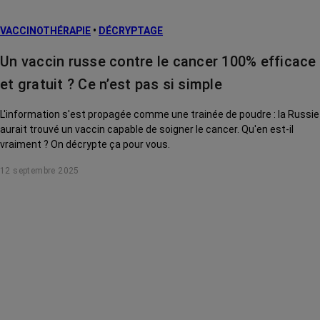
L’après cancer
VACCINOTHÉRAPIE
•
DÉCRYPTAGE
Traitements
contre le cancer
Un vaccin russe contre le cancer 100% efficace
La vie autour
et gratuit ? Ce n’est pas si simple
L'information s'est propagée comme une trainée de poudre : la Russie
aurait trouvé un vaccin capable de soigner le cancer. Qu'en est-il
vraiment ? On décrypte ça pour vous.
12 septembre 2025