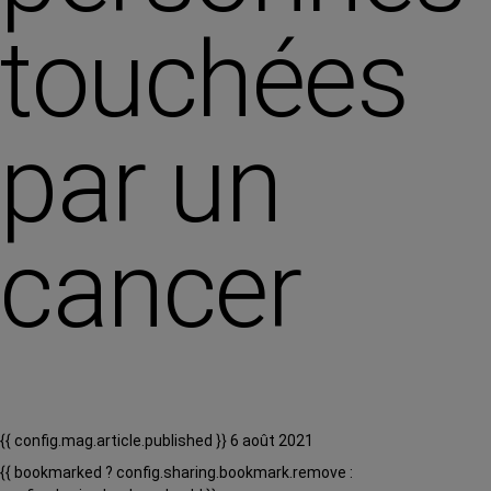
touchées
par un
cancer
{{ config.mag.article.published }} 6 août 2021
{{ bookmarked ? config.sharing.bookmark.remove :