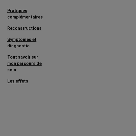
Pratiques
complémentaires
Reconstructions
Symptômes et
diagnostic
Tout savoir sur
mon parcours de
soin
Les effets
secondaires
Cancers
métastatiques
Facteurs de
risque et
prévention