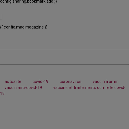
config.sharing.bookmark.add }}
{{ config.mag.magazine }}
actualité
covid-19
coronavirus
vaccin à arnm
vaccin anti-covid-19
vaccins et traitements contre le covid-
19