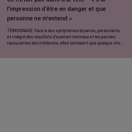
l’impression d’être en danger et que
personne ne m’entend »
TÉMOIGNAGE. Face à des symptômes bizarres, persistants,
et malgré des résultats d’examen normaux et les paroles
rassurantes des médecins, elles sentaient que quelque chose
clochait. Pour se faire entendre, elles ont dû batailler, insister,
exiger. Hélène, 46 ans, nous raconte son histoire, celle d'une
patiente bien loin du portrait-robot des malades du cancer du
poumon. Et pourtant...