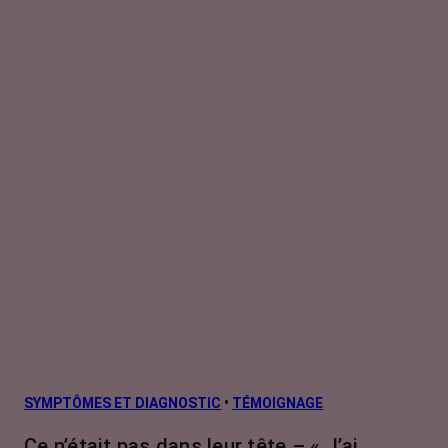
SYMPTÔMES ET DIAGNOSTIC
•
TÉMOIGNAGE
Ce n’était pas dans leur tête – « J’ai