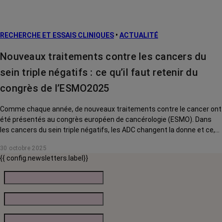
RECHERCHE ET ESSAIS CLINIQUES
•
ACTUALITÉ
Nouveaux traitements contre les cancers du
sein triple négatifs : ce qu’il faut retenir du
congrès de l’ESMO2025
Comme chaque année, de nouveaux traitements contre le cancer ont
été présentés au congrès européen de cancérologie (ESMO). Dans
les cancers du sein triple négatifs, les ADC changent la donne et ce,
dès l'apparition des premières métastases. Décryptage avec le Pr
30 octobre 2025
Thomas Bachelot, oncologue au Centre Léon Bérard (Lyon).
{{ config.newsletters.label}}