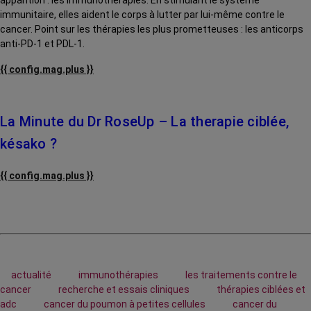
apparition : les immunothérapies. En stimulant le système
immunitaire, elles aident le corps à lutter par lui-même contre le
cancer. Point sur les thérapies les plus prometteuses : les anticorps
anti-PD-1 et PDL-1.
{{ config.mag.plus }}
La Minute du Dr RoseUp – La therapie ciblée,
késako ?
{{ config.mag.plus }}
actualité
immunothérapies
les traitements contre le
cancer
recherche et essais cliniques
thérapies ciblées et
adc
cancer du poumon à petites cellules
cancer du