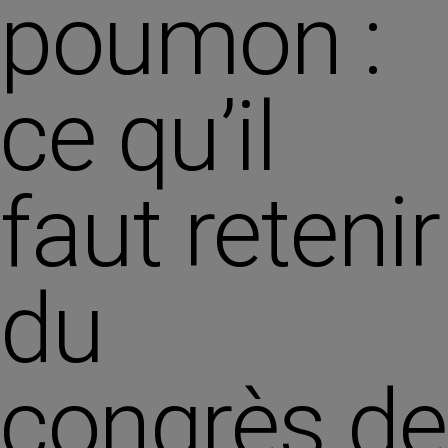
poumon :
ce qu’il
faut retenir
du
congrès de