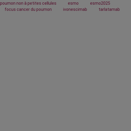
poumon non à petites cellules
esmo
esmo2025
focus cancer du poumon
ivonescimab
tarlatamab