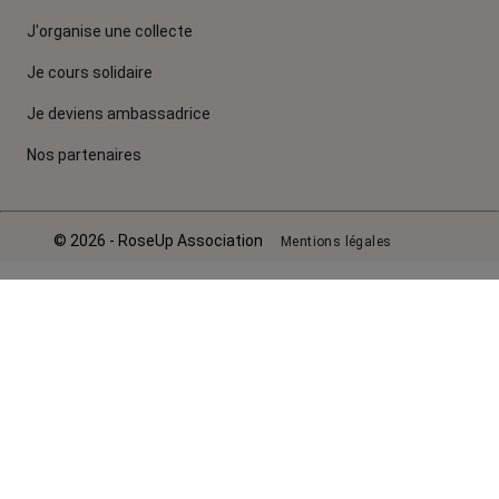
J'organise une collecte
Je cours solidaire
Je deviens ambassadrice
Nos partenaires
© 2026 - RoseUp Association
Mentions légales