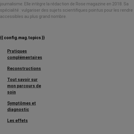
journalisme. Elle intègre la rédaction de Rose magazine en 2018. Sa
spécialité : vulgariser des sujets scientifiques pointus pour les rendre
accessibles au plus grand nombre.
{{ config.mag.topics }}
Pratiques
complémentaires
Reconstructions
Tout savoir sur
mon parcours de
soin
Symptômes et
diagnostic
Les effets
secondaires