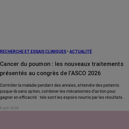
Cancers
métastatiques
L’après cancer
Facteurs de
risque et
prévention
RECHERCHE ET ESSAIS CLINIQUES
•
ACTUALITÉ
Traitements
contre le cancer
Cancer du poumon : les nouveaux traitements
La vie autour
présentés au congrès de l’ASCO 2026
Contrôler la maladie pendant des années, atteindre des patients
jusque-là sans option, combiner les mécanismes d'action pour
gagner en efficacité : tels sont les espoirs nourris par les résultats
présentés au congrès international de cancérologie l'ASCO 2026
8 juin 2026
(Chicago) pour le cancer du poumon. Tour d'horizon des avancées qui
pourraient prochainement changer la vie des patients.