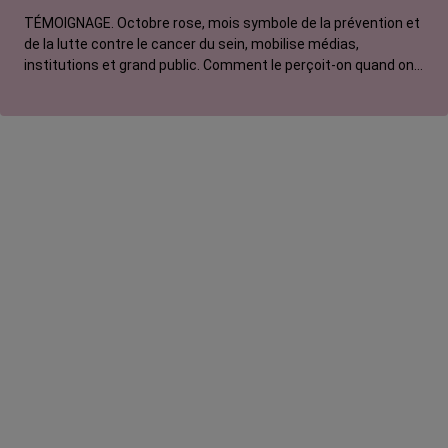
TÉMOIGNAGE. Octobre rose, mois symbole de la prévention et
de la lutte contre le cancer du sein, mobilise médias,
institutions et grand public. Comment le perçoit-on quand on
est une femme touchée par un tout autre cancer ? Manon,
touchée par un cancer du poumon métastatique, regrette que
l'évènement capte autant d'attention au détriment d'autres
causes.