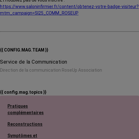
Et n’oubliez pas de vous inscrire :
https://www.saloninfirmier.fr/content/obtenez-votre-badge-visiteur?
mtm_campaign=SI25_COMM_ROSEUP
{{ CONFIG.MAG.TEAM }}
Service de la Communication
Direction de la communication RoseUp Association
{{ config.mag.topics }}
Pratiques
complémentaires
Reconstructions
Symptômes et