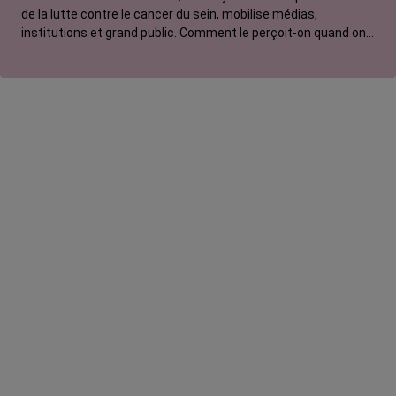
de la lutte contre le cancer du sein, mobilise médias,
institutions et grand public. Comment le perçoit-on quand on
est une femme touchée par un tout autre cancer ?
Emmanuelle, touchée par un cancer du rein métastatique,
soutien l'évènement mais regrette son instrumentalisation à
des fins commerciales.