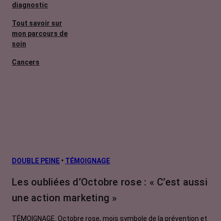
diagnostic
Tout savoir sur
mon parcours de
soin
Cancers
métastatiques
Les effets
secondaires
Facteurs de
risque et
prévention
L’après cancer
DOUBLE PEINE
•
TÉMOIGNAGE
Traitements
Les oubliées d’Octobre rose : « C’est aussi
contre le cancer
une action marketing »
La vie autour
TÉMOIGNAGE. Octobre rose, mois symbole de la prévention et