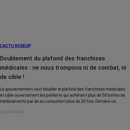
L’ACTU ROSEUP
Doublement du plafond des franchises
médicales : ne nous trompons ni de combat, ni
de cible !
Le gouvernement veut doubler le plafond des franchises médicales
et cible ouvertement les patients qui achètent plus de 50 boîtes de
médicaments par an ou consultent plus de 25 fois. Derrière ce
discours sur la « responsabilisation », ce sont en réalité les malades
23 juillet 2026
chroniques, et en premier lieu les personnes touchées par un cancer,
qui vont payer le prix fort. RoseUp alerte : cette mesure ne
responsabilise personne, elle punit des patients qui n'ont pas le choix.