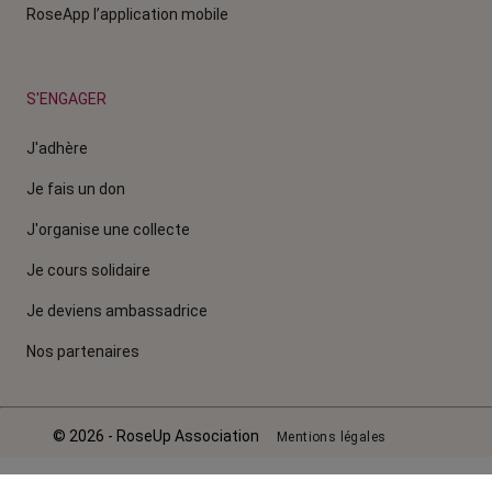
RoseApp l’application mobile
S'ENGAGER
J'adhère
Je fais un don
J'organise une collecte
Je cours solidaire
Je deviens ambassadrice
Nos partenaires
© 2026 - RoseUp Association
Mentions légales