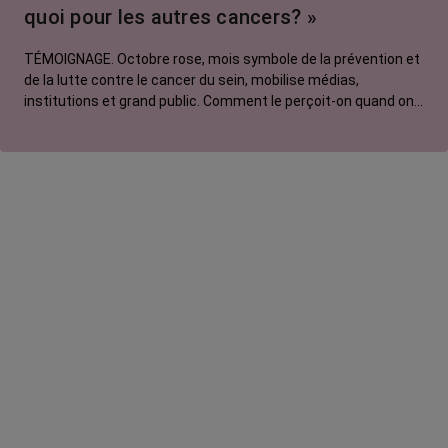
quoi pour les autres cancers? »
TÉMOIGNAGE. Octobre rose, mois symbole de la prévention et
de la lutte contre le cancer du sein, mobilise médias,
institutions et grand public. Comment le perçoit-on quand on
est une femme touchée par un tout autre cancer ? Manon,
touchée par un cancer du poumon métastatique, regrette que
l'évènement capte autant d'attention au détriment d'autres
causes.