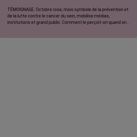
La vie autour
TÉMOIGNAGE. Octobre rose, mois symbole de la prévention et
de la lutte contre le cancer du sein, mobilise médias,
institutions et grand public. Comment le perçoit-on quand on
est une femme touchée par un tout autre cancer ?
Emmanuelle, touchée par un cancer du rein métastatique,
soutien l'évènement mais regrette son instrumentalisation à
des fins commerciales.