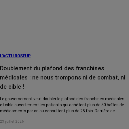
L’ACTU ROSEUP
Doublement du plafond des franchises
médicales : ne nous trompons ni de combat, ni
de cible !
Le gouvernement veut doubler le plafond des franchises médicales
et cible ouvertement les patients qui achètent plus de 50 boîtes de
médicaments par an ou consultent plus de 25 fois. Derrière ce
discours sur la « responsabilisation », ce sont en réalité les malades
23 juillet 2026
chroniques, et en premier lieu les personnes touchées par un cancer,