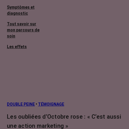
Symptômes et
diagnostic
Tout savoir sur
mon parcours de
soin
Les effets
secondaires
Cancers
métastatiques
Facteurs de
risque et
prévention
L’après cancer
DOUBLE PEINE
•
TÉMOIGNAGE
Traitements
Les oubliées d’Octobre rose : « C’est aussi
contre le cancer
une action marketing »