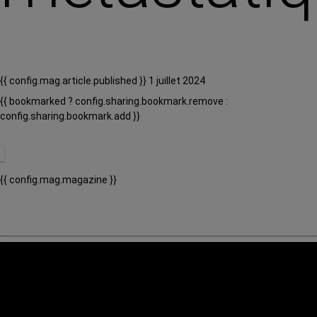
{{ config.mag.article.published }} 1 juillet 2024
{{ bookmarked ? config.sharing.bookmark.remove :
config.sharing.bookmark.add }}
{{ config.mag.magazine }}