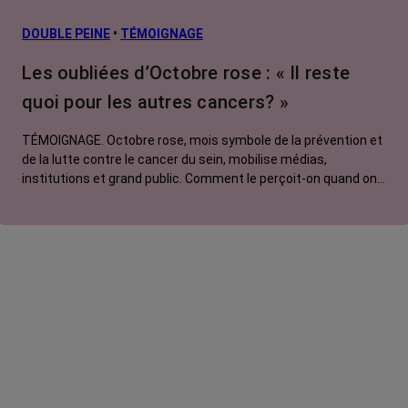
DOUBLE PEINE
•
TÉMOIGNAGE
Les oubliées d’Octobre rose : « Il reste
quoi pour les autres cancers? »
TÉMOIGNAGE. Octobre rose, mois symbole de la prévention et
de la lutte contre le cancer du sein, mobilise médias,
institutions et grand public. Comment le perçoit-on quand on
est une femme touchée par un tout autre cancer ? Manon,
touchée par un cancer du poumon métastatique, regrette que
l'évènement capte autant d'attention au détriment d'autres
causes.