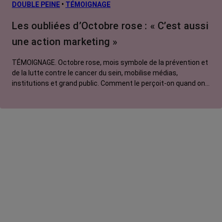
L’après cancer
DOUBLE PEINE
•
TÉMOIGNAGE
Traitements
Les oubliées d’Octobre rose : « C’est aussi
contre le cancer
une action marketing »
La vie autour
TÉMOIGNAGE. Octobre rose, mois symbole de la prévention et
de la lutte contre le cancer du sein, mobilise médias,
institutions et grand public. Comment le perçoit-on quand on
est une femme touchée par un tout autre cancer ?
Emmanuelle, touchée par un cancer du rein métastatique,
soutien l'évènement mais regrette son instrumentalisation à
des fins commerciales.