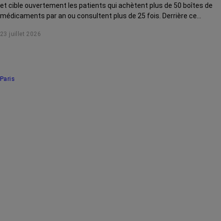
et cible ouvertement les patients qui achètent plus de 50 boîtes de
médicaments par an ou consultent plus de 25 fois. Derrière ce
discours sur la « responsabilisation », ce sont en réalité les malades
23 juillet 2026
chroniques, et en premier lieu les personnes touchées par un cancer,
qui vont payer le prix fort. RoseUp alerte : cette mesure ne
responsabilise personne, elle punit des patients qui n'ont pas le choix.
Paris