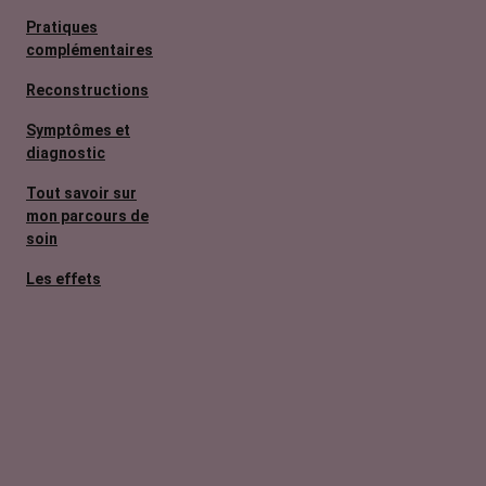
Pratiques
complémentaires
Reconstructions
Symptômes et
diagnostic
Tout savoir sur
mon parcours de
soin
Les effets
secondaires
Cancers
métastatiques
Facteurs de
risque et
prévention