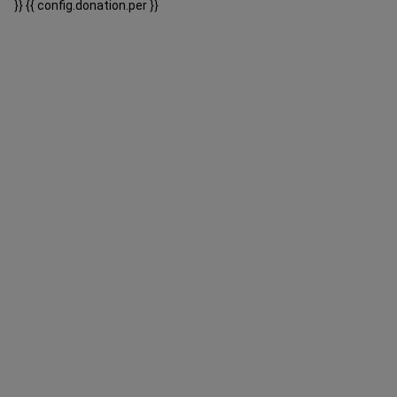
}}
{{ config.donation.per }}