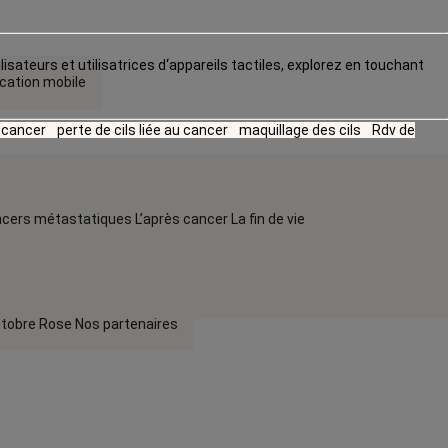
lisateurs et utilisatrices d‘appareils tactiles, explorez en touchant
ication mobile
u cancer
perte de cils liée au cancer
maquillage des cils
Rdv de
cers métastatiques
L’après cancer
La fin de vie
tobre Rose
Nos partenaires