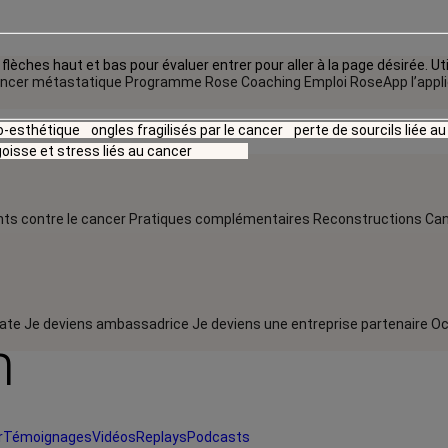
flèches haut et bas pour évaluer entrer pour aller à la page désirée. Uti
ncer métastatique
Programme Rose Coaching Emploi
RoseApp l’appl
io-esthétique
ongles fragilisés par le cancer
perte de sourcils liée a
oisse et stress liés au cancer
ts contre le cancer
Pratiques complémentaires
Reconstructions
Can
rate
Je deviens ambassadrice
Je deviens une entreprise partenaire
Oc
m
r
Témoignages
Vidéos
Replays
Podcasts