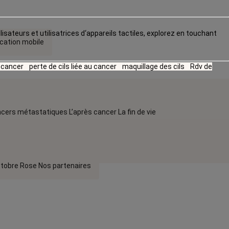
lisateurs et utilisatrices d‘appareils tactiles, explorez en touchant
ication mobile
u cancer
perte de cils liée au cancer
maquillage des cils
Rdv de
cers métastatiques
L’après cancer
La fin de vie
tobre Rose
Nos partenaires