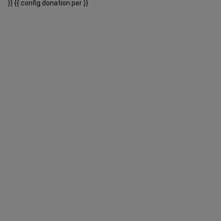
}}
{{ config.donation.per }}