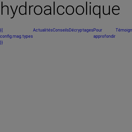
hydroalcoolique
{{
Actualités
Conseils
Décryptages
Pour
Témoig
config.mag.types
approfondir
}}