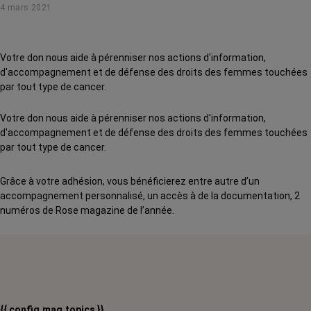
4 mars 2021
nous livre de précieux conseils pour protéger ses mains... et ses
ongles !
Votre don nous aide à pérenniser nos actions d'information,
d'accompagnement et de défense des droits des femmes touchées
par tout type de cancer.
Votre don nous aide à pérenniser nos actions d'information,
d'accompagnement et de défense des droits des femmes touchées
par tout type de cancer.
Grâce à votre adhésion, vous bénéficierez entre autre d’un
accompagnement personnalisé, un accès à de la documentation, 2
numéros de Rose magazine de l’année.
{{ config.mag.topics }}