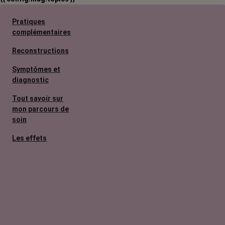
Pratiques
complémentaires
Reconstructions
Symptômes et
diagnostic
Tout savoir sur
mon parcours de
soin
Les effets
secondaires
Cancers
métastatiques
Facteurs de
risque et
prévention