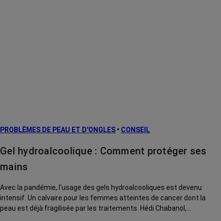
PROBLÈMES DE PEAU ET D'ONGLES
•
CONSEIL
Gel hydroalcoolique : Comment protéger ses
mains
Avec la pandémie, l'usage des gels hydroalcooliques est devenu
intensif. Un calvaire pour les femmes atteintes de cancer dont la
peau est déjà fragilisée par les traitements. Hédi Chabanol,
responsable de l’espace soin et étude de la peau à l’Institut Curie,