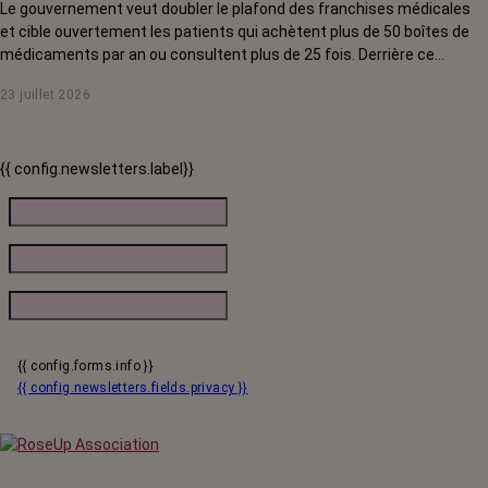
Le gouvernement veut doubler le plafond des franchises médicales
et cible ouvertement les patients qui achètent plus de 50 boîtes de
médicaments par an ou consultent plus de 25 fois. Derrière ce
discours sur la « responsabilisation », ce sont en réalité les malades
23 juillet 2026
chroniques, et en premier lieu les personnes touchées par un cancer,
qui vont payer le prix fort. RoseUp alerte : cette mesure ne
responsabilise personne, elle punit des patients qui n'ont pas le choix.
{{ config.newsletters.label}}
{{ config.forms.info }}
{{ config.newsletters.fields.privacy }}