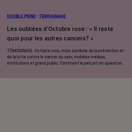
DOUBLE PEINE
•
TÉMOIGNAGE
Les oubliées d’Octobre rose : « Il reste
quoi pour les autres cancers? »
TÉMOIGNAGE. Octobre rose, mois symbole de la prévention et
de la lutte contre le cancer du sein, mobilise médias,
institutions et grand public. Comment le perçoit-on quand on
est une femme touchée par un tout autre cancer ? Manon,
touchée par un cancer du poumon métastatique, regrette que
l'évènement capte autant d'attention au détriment d'autres
causes.