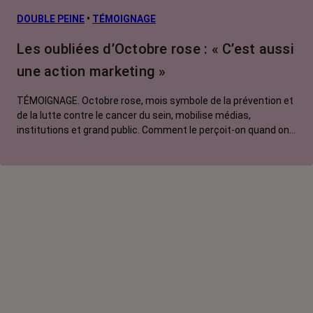
L’après cancer
DOUBLE PEINE
•
TÉMOIGNAGE
Traitements
Les oubliées d’Octobre rose : « C’est aussi
contre le cancer
une action marketing »
La vie autour
TÉMOIGNAGE. Octobre rose, mois symbole de la prévention et
de la lutte contre le cancer du sein, mobilise médias,
institutions et grand public. Comment le perçoit-on quand on
est une femme touchée par un tout autre cancer ?
Emmanuelle, touchée par un cancer du rein métastatique,
soutien l'évènement mais regrette son instrumentalisation à
des fins commerciales.