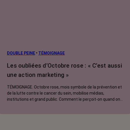
secondaires
Cancers
métastatiques
Facteurs de
risque et
prévention
L’après cancer
DOUBLE PEINE
•
TÉMOIGNAGE
Traitements
Les oubliées d’Octobre rose : « C’est aussi
contre le cancer
une action marketing »
La vie autour
TÉMOIGNAGE. Octobre rose, mois symbole de la prévention et
de la lutte contre le cancer du sein, mobilise médias,
institutions et grand public. Comment le perçoit-on quand on
est une femme touchée par un tout autre cancer ?
Emmanuelle, touchée par un cancer du rein métastatique,
soutien l'évènement mais regrette son instrumentalisation à
des fins commerciales.