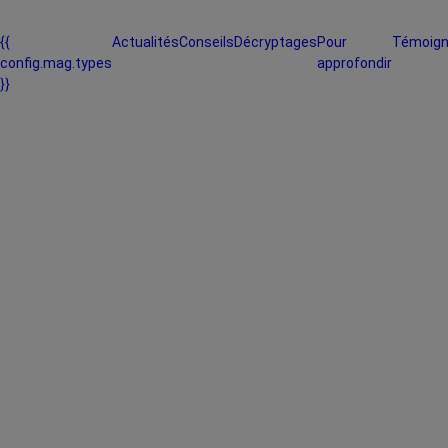
{{
Actualités
Conseils
Décryptages
Pour
Témoig
config.mag.types
approfondir
}}