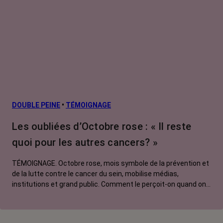
DOUBLE PEINE
•
TÉMOIGNAGE
Les oubliées d’Octobre rose : « Il reste
quoi pour les autres cancers? »
TÉMOIGNAGE. Octobre rose, mois symbole de la prévention et
de la lutte contre le cancer du sein, mobilise médias,
institutions et grand public. Comment le perçoit-on quand on
est une femme touchée par un tout autre cancer ? Manon,
touchée par un cancer du poumon métastatique, regrette que
l'évènement capte autant d'attention au détriment d'autres