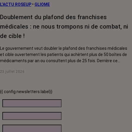
L’ACTU ROSEUP
•
GLIOME
Doublement du plafond des franchises
médicales : ne nous trompons ni de combat, ni
de cible !
Le gouvernement veut doubler le plafond des franchises médicales
et cible ouvertement les patients qui achètent plus de 50 boîtes de
médicaments par an ou consultent plus de 25 fois. Derrière ce
discours sur la « responsabilisation », ce sont en réalité les malades
23 juillet 2026
chroniques, et en premier lieu les personnes touchées par un cancer,
qui vont payer le prix fort. RoseUp alerte : cette mesure ne
responsabilise personne, elle punit des patients qui n'ont pas le choix.
{{ config.newsletters.label}}