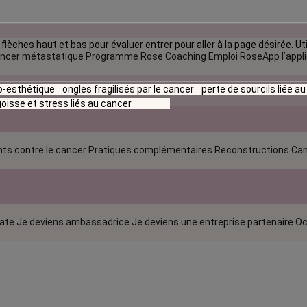
flèches haut et bas pour évaluer entrer pour aller à la page désirée. Uti
ncer métastatique
Programme Rose Coaching Emploi
RoseApp l’appl
io-esthétique
ongles fragilisés par le cancer
perte de sourcils liée a
oisse et stress liés au cancer
ts contre le cancer
Pratiques complémentaires
Reconstructions
Can
rate
Je deviens ambassadrice
Je deviens une entreprise partenaire
Oc