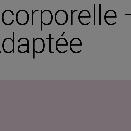
orporelle –
Adaptée