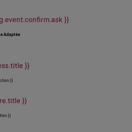
ig.event.confirm.ask }}
ue Adaptée
ss.title }}
ption }}
e.title }}
tion }}