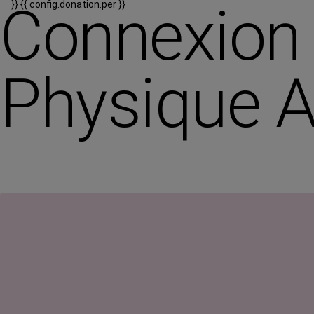
Connexion c
}}
{{ config.donation.per }}
Physique 