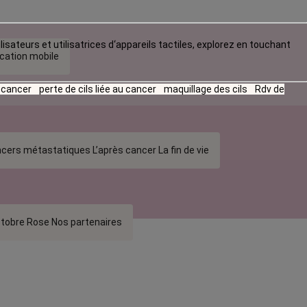
lisateurs et utilisatrices d‘appareils tactiles, explorez en touchant
ication mobile
u cancer
perte de cils liée au cancer
maquillage des cils
Rdv de
cers métastatiques
L’après cancer
La fin de vie
tobre Rose
Nos partenaires