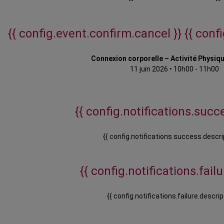
{{ config.event.confirm.cancel }}
{{ conf
Connexion corporelle – Activité Physiq
11 juin 2026
•
10h00 - 11h00
{{ config.notifications.succe
{{ config.notifications.success.descri
{{ config.notifications.failur
{{ config.notifications.failure.descrip