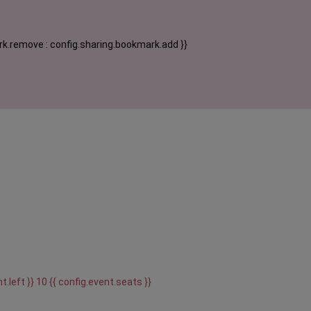
k.remove : config.sharing.bookmark.add }}
t.left }} 10 {{ config.event.seats }}