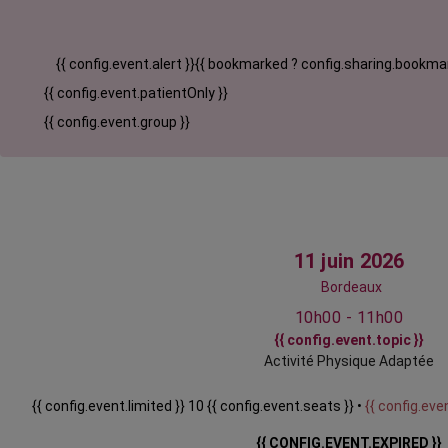
{{ config.event.alert }}
{{ bookmarked ? config.sharing.bookmar
{{ config.event.patientOnly }}
{{ config.event.group }}
11 juin 2026
Bordeaux
10h00 - 11h00
{{ config.event.topic }}
Activité Physique Adaptée
{{ config.event.limited }} 10 {{ config.event.seats }} •
{{ config.even
{{ CONFIG.EVENT.EXPIRED }}