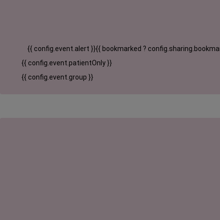
{{ config.event.alert }}
{{ bookmarked ? config.sharing.bookmar
{{ config.event.patientOnly }}
{{ config.event.group }}