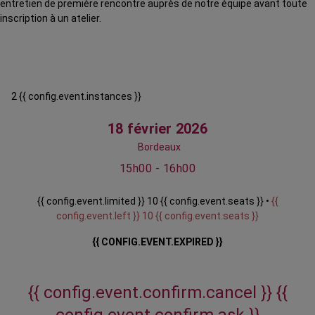
entretien de première rencontre auprès de notre équipe avant toute
inscription à un atelier.
2 {{ config.event.instances }}
18 février 2026
Bordeaux
15h00 - 16h00
{{ config.event.limited }} 10 {{ config.event.seats }} •
{{
config.event.left }} 10 {{ config.event.seats }}
{{ CONFIG.EVENT.EXPIRED }}
{{ config.event.confirm.cancel }}
{{