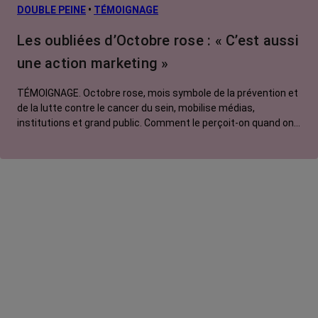
L’après cancer
DOUBLE PEINE
•
TÉMOIGNAGE
Traitements
Les oubliées d’Octobre rose : « C’est aussi
contre le cancer
une action marketing »
La vie autour
TÉMOIGNAGE. Octobre rose, mois symbole de la prévention et
de la lutte contre le cancer du sein, mobilise médias,
institutions et grand public. Comment le perçoit-on quand on
est une femme touchée par un tout autre cancer ?
Emmanuelle, touchée par un cancer du rein métastatique,
soutien l'évènement mais regrette son instrumentalisation à
des fins commerciales.