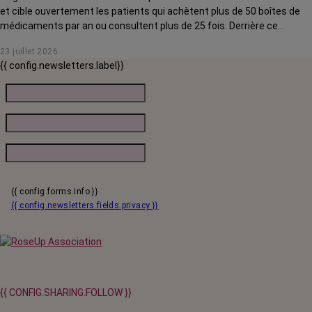
et cible ouvertement les patients qui achètent plus de 50 boîtes de
médicaments par an ou consultent plus de 25 fois. Derrière ce
discours sur la « responsabilisation », ce sont en réalité les malades
23 juillet 2026
chroniques, et en premier lieu les personnes touchées par un cancer,
{{ config.newsletters.label}}
qui vont payer le prix fort. RoseUp alerte : cette mesure ne
responsabilise personne, elle punit des patients qui n'ont pas le choix.
{{ config.forms.info }}
{{ config.newsletters.fields.privacy }}
{{ CONFIG.SHARING.FOLLOW }}