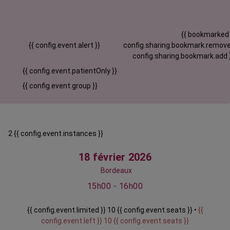
{{ bookmarked
{{ config.event.alert }}
config.sharing.bookmark.remove
config.sharing.bookmark.add 
{{ config.event.patientOnly }}
{{ config.event.group }}
2 {{ config.event.instances }}
18 février 2026
Bordeaux
15h00 - 16h00
{{ config.event.limited }} 10 {{ config.event.seats }} •
{{
config.event.left }} 10 {{ config.event.seats }}