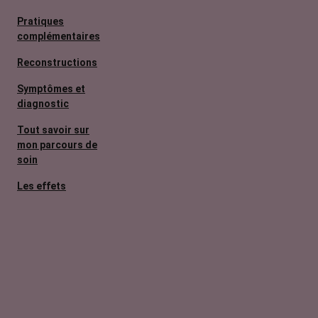
Pratiques
complémentaires
Reconstructions
Symptômes et
diagnostic
Tout savoir sur
mon parcours de
soin
Les effets
secondaires
Cancers
métastatiques
Facteurs de
risque et
prévention