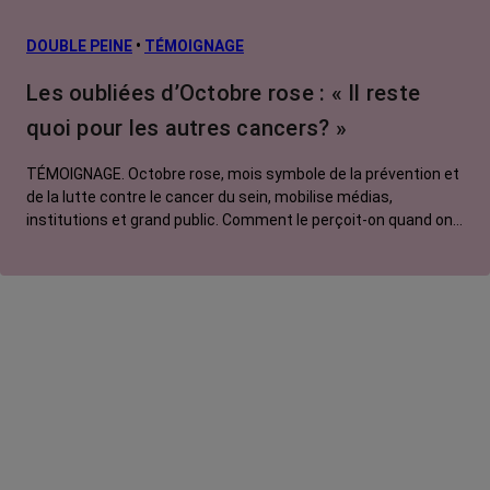
DOUBLE PEINE
•
TÉMOIGNAGE
Les oubliées d’Octobre rose : « Il reste
quoi pour les autres cancers? »
TÉMOIGNAGE. Octobre rose, mois symbole de la prévention et
de la lutte contre le cancer du sein, mobilise médias,
institutions et grand public. Comment le perçoit-on quand on
est une femme touchée par un tout autre cancer ? Manon,
touchée par un cancer du poumon métastatique, regrette que
l'évènement capte autant d'attention au détriment d'autres
causes.