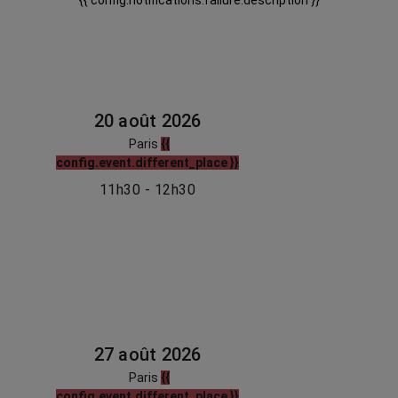
{{ config.notifications.failure.description }}
20 août 2026
Paris
{{
config.event.different_place }}
11h30 - 12h30
27 août 2026
Paris
{{
config.event.different_place }}