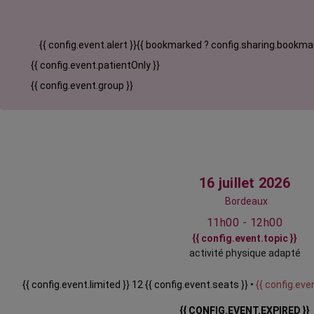
{{ config.event.alert }}
{{ bookmarked ? config.sharing.bookmar
{{ config.event.patientOnly }}
{{ config.event.group }}
16 juillet 2026
Bordeaux
11h00 - 12h00
{{ config.event.topic }}
activité physique adapté
{{ config.event.limited }} 12 {{ config.event.seats }} •
{{ config.even
{{ CONFIG.EVENT.EXPIRED }}