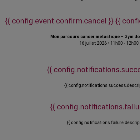
{{ config.event.confirm.cancel }}
{{ conf
Mon parcours cancer metastique – Gym d
16 juillet 2026
•
11h00 - 12h00
{{ config.notifications.succe
{{ config.notifications.success.descri
{{ config.notifications.failur
{{ config.notifications.failure.descrip