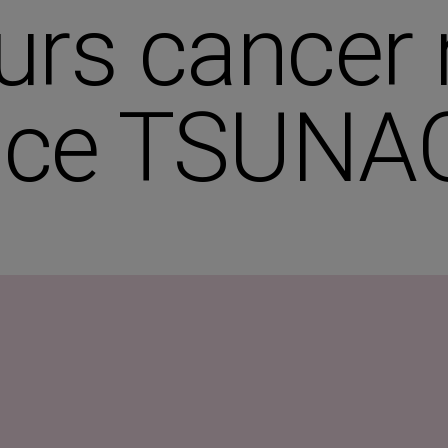
rs cancer 
uce TSUNA