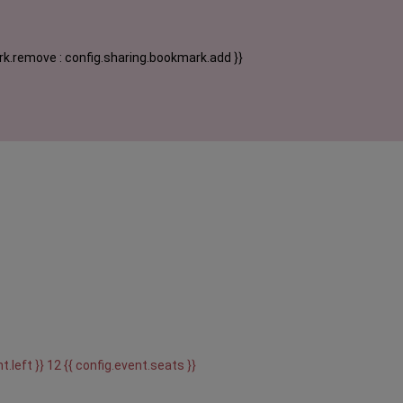
k.remove : config.sharing.bookmark.add }}
t.left }} 12 {{ config.event.seats }}