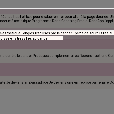
flèches haut et bas pour évaluer entrer pour aller à la page désirée. Uti
ncer métastatique
Programme Rose Coaching Emploi
RoseApp l’appl
io-esthétique
ongles fragilisés par le cancer
perte de sourcils liée a
oisse et stress liés au cancer
ts contre le cancer
Pratiques complémentaires
Reconstructions
Can
rate
Je deviens ambassadrice
Je deviens une entreprise partenaire
Oc