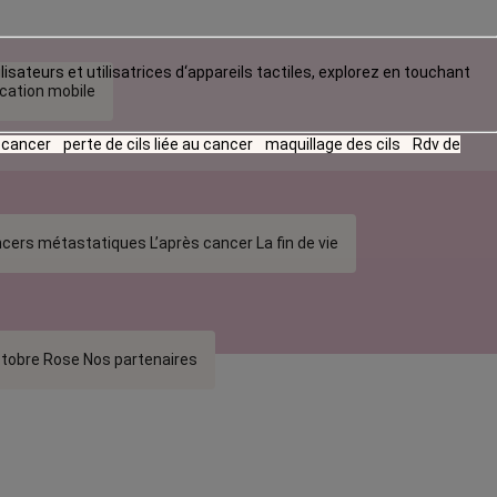
lisateurs et utilisatrices d‘appareils tactiles, explorez en touchant
ication mobile
u cancer
perte de cils liée au cancer
maquillage des cils
Rdv de
cers métastatiques
L’après cancer
La fin de vie
tobre Rose
Nos partenaires