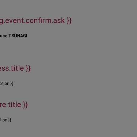
ig.event.confirm.ask }}
ouce TSUNAGI
ss.title }}
ption }}
e.title }}
tion }}