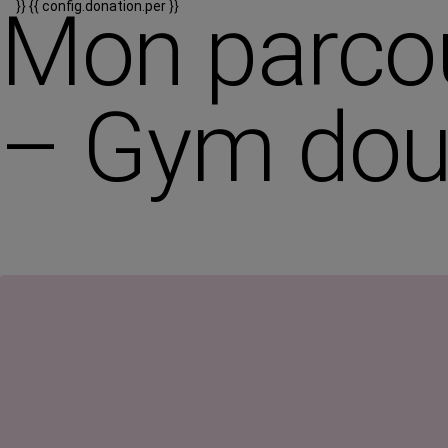
Mon parcou
}}
{{ config.donation.per }}
– Gym do