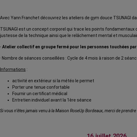
Avec Yann Franchet découvrez les ateliers de gym douce TSUNAGI d
TSUNAGI est un concept corporel qui trace les points fondamentaux d
justesse de la technique ainsi que le relâchement mental et musculair
· Atelier collectif en groupe fermé pour les personnes touchées pa
· Nombre de séances conseillées : Cycle de 4 mois à raison de 2 séan
Informations
:
activité en extérieur si la météo le permet
Porter une tenue confortable
Fournir un certificat médical
Entretien individuel avant la 1ère séance
Si vous n’êtes jamais venu à la Maison RoseUp Bordeaux, merci de prendre r
16 juillet 2026