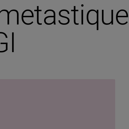
metastique
GI