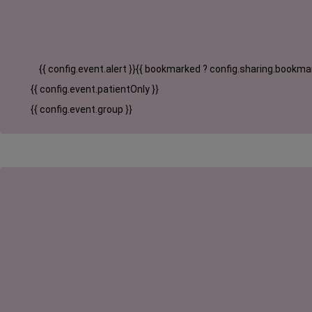
{{ config.event.alert }}
{{ bookmarked ? config.sharing.bookmar
{{ config.event.patientOnly }}
{{ config.event.group }}