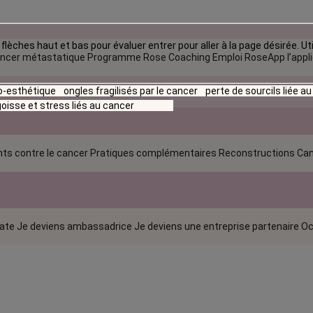
flèches haut et bas pour évaluer entrer pour aller à la page désirée. Uti
ncer métastatique
Programme Rose Coaching Emploi
RoseApp l’appl
io-esthétique
ongles fragilisés par le cancer
perte de sourcils liée a
oisse et stress liés au cancer
ts contre le cancer
Pratiques complémentaires
Reconstructions
Can
rate
Je deviens ambassadrice
Je deviens une entreprise partenaire
Oc