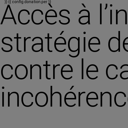
Accès à l’i
}}
{{ config.donation.per }}
stratégie d
contre le c
incohérence