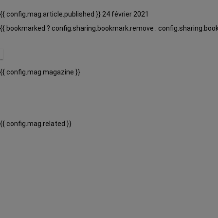
{{ config.mag.article.published }} 24 février 2021
{{ bookmarked ? config.sharing.bookmark.remove : config.sharing.boo
{{ config.mag.magazine }}
{{ config.mag.related }}