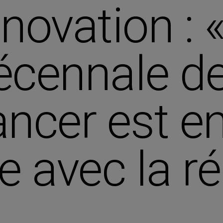
nnovation : 
écennale de
ancer est e
 avec la réa