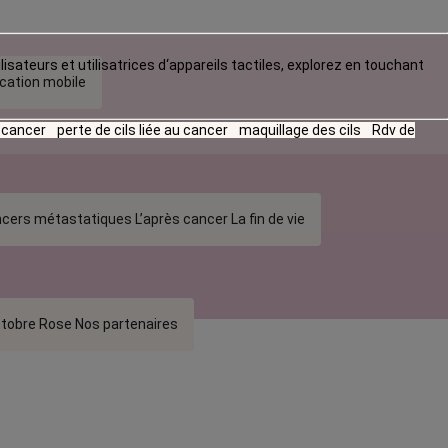
lisateurs et utilisatrices d‘appareils tactiles, explorez en touchant
ication mobile
u cancer
perte de cils liée au cancer
maquillage des cils
Rdv de
cers métastatiques
L’après cancer
La fin de vie
tobre Rose
Nos partenaires