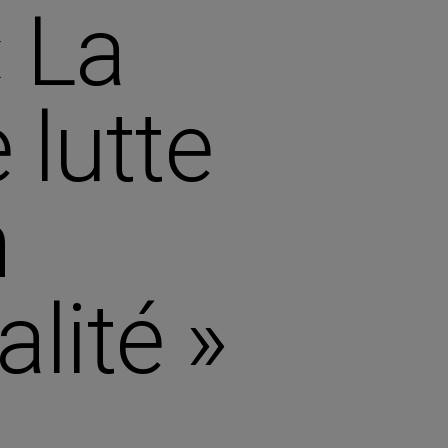
« La
 lutte
n
lité »