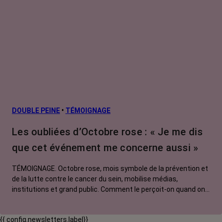
DOUBLE PEINE
•
TÉMOIGNAGE
Les oubliées d’Octobre rose : « Je me dis
que cet événement me concerne aussi »
TÉMOIGNAGE. Octobre rose, mois symbole de la prévention et
de la lutte contre le cancer du sein, mobilise médias,
institutions et grand public. Comment le perçoit-on quand on
est une femme touchée par un tout autre cancer ? Manon,
touchée par un cancer du système nerveux, soutien
{{ config.newsletters.label}}
l'opération qui bénéficie selon à elle à toutes les personnes