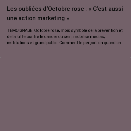
Traitements
Les oubliées d’Octobre rose : « C’est aussi
contre le cancer
une action marketing »
La vie autour
TÉMOIGNAGE. Octobre rose, mois symbole de la prévention et
de la lutte contre le cancer du sein, mobilise médias,
institutions et grand public. Comment le perçoit-on quand on
est une femme touchée par un tout autre cancer ?
Emmanuelle, touchée par un cancer du rein métastatique,
soutien l'évènement mais regrette son instrumentalisation à
des fins commerciales.