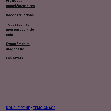
Pratiques
complémentaires
Reconstructions
Tout savoir sur
mon parcours de
soin
Symptômes et
diagnostic
Les effets
secondaires
Cancers
métastatiques
L’après cancer
Facteurs de
risque et
prévention
DOUBLE PEINE
•
TÉMOIGNAGE