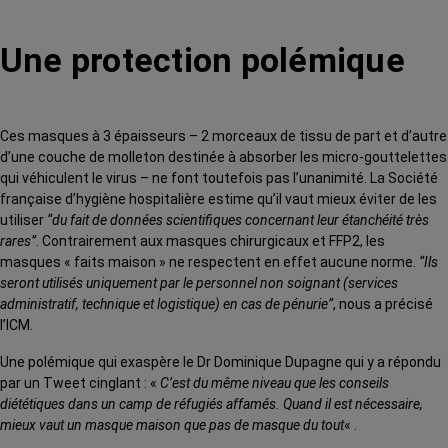
Une protection polémique
Ces masques à 3 épaisseurs – 2 morceaux de tissu de part et d’autre
d’une couche de molleton destinée à absorber les micro-gouttelettes
qui véhiculent le virus – ne font toutefois pas l’unanimité. La Société
française d’hygiène hospitalière estime qu’il vaut mieux éviter de les
utiliser
“du fait de données scientifiques concernant leur étanchéité très
rares”
.
Contrairement aux masques chirurgicaux et FFP2, les
masques « faits maison » ne respectent en effet aucune norme.
“Ils
seront utilisés uniquement par le personnel non soignant (services
administratif, technique et logistique) en cas de pénurie”
, nous a précisé
l’ICM.
Une polémique qui exaspère le Dr Dominique Dupagne qui y a répondu
par un Tweet cinglant : «
C’est du même niveau que les conseils
diététiques dans un camp de réfugiés affamés.
Quand il est nécessaire,
mieux vaut un masque maison que pas de masque du tout
« .