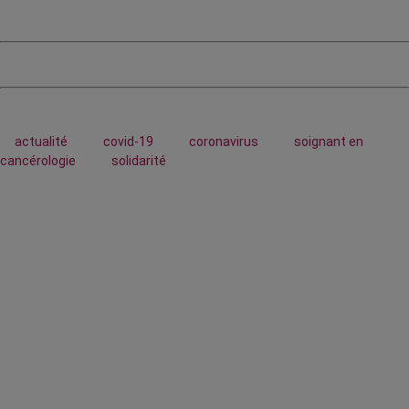
actualité
covid-19
coronavirus
soignant en
cancérologie
solidarité