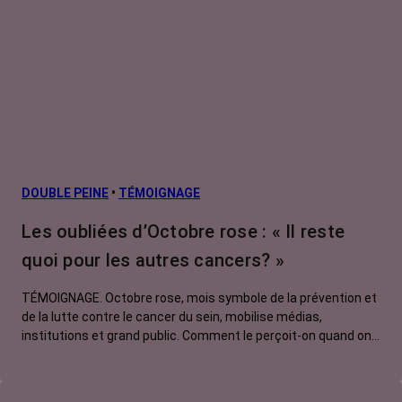
DOUBLE PEINE
•
TÉMOIGNAGE
Les oubliées d’Octobre rose : « Il reste
quoi pour les autres cancers? »
TÉMOIGNAGE. Octobre rose, mois symbole de la prévention et
de la lutte contre le cancer du sein, mobilise médias,
institutions et grand public. Comment le perçoit-on quand on
est une femme touchée par un tout autre cancer ? Manon,
touchée par un cancer du poumon métastatique, regrette que
l'évènement capte autant d'attention au détriment d'autres