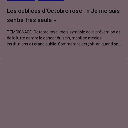
Les oubliées d’Octobre rose : « Je me suis
sentie très seule »
TÉMOIGNAGE. Octobre rose, mois symbole de la prévention et
de la lutte contre le cancer du sein, mobilise médias,
institutions et grand public. Comment le perçoit-on quand on
est une femme touchée par un tout autre cancer ? Christine,
touchée par une tumeur neuroendocrine, s'est sentie rejetée
par le mouvement.