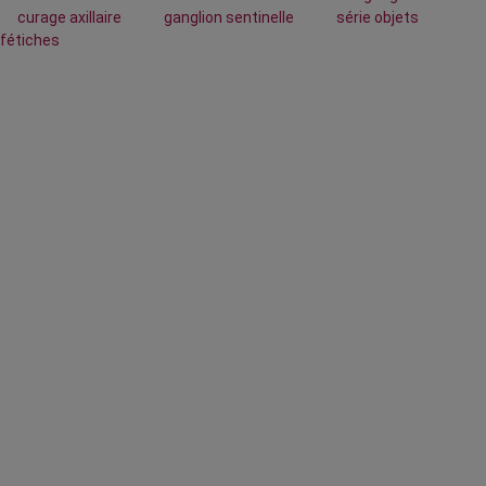
curage axillaire
ganglion sentinelle
série objets
fétiches