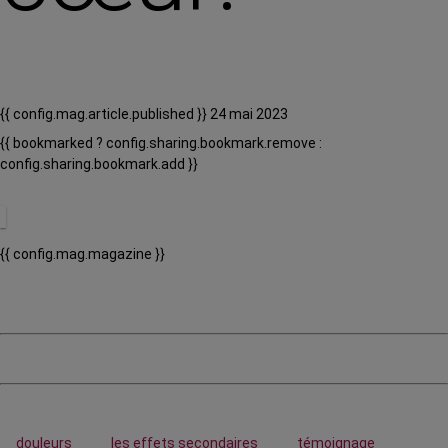
{{ config.mag.article.published }} 24 mai 2023
{{ bookmarked ? config.sharing.bookmark.remove :
config.sharing.bookmark.add }}
{{ config.mag.magazine }}
douleurs
les effets secondaires
témoignage