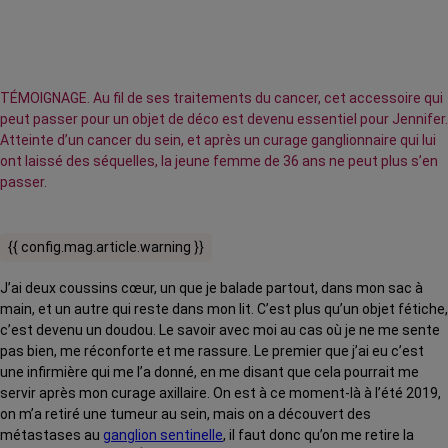
TÉMOIGNAGE. Au fil de ses traitements du cancer, cet accessoire qui
peut passer pour un objet de déco est devenu essentiel pour Jennifer.
Atteinte d’un cancer du sein, et après un curage ganglionnaire qui lui
ont laissé des séquelles, la jeune femme de 36 ans ne peut plus s’en
passer.
{{ config.mag.article.warning }}
J’ai deux coussins cœur, un que je balade partout, dans mon sac à
main, et un autre qui reste dans mon lit. C’est plus qu’un objet fétiche,
c’est devenu un doudou. Le savoir avec moi au cas où je ne me sente
pas bien, me réconforte et me rassure. Le premier que j’ai eu c’est
une infirmière qui me l’a donné, en me disant que cela pourrait me
servir après mon curage axillaire. On est à ce moment-là à l’été 2019,
on m’a retiré une tumeur au sein, mais on a découvert des
métastases au
ganglion sentinelle
, il faut donc qu’on me retire la