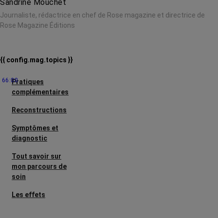
Sandrine Mouchet
Journaliste, rédactrice en chef de Rose magazine et directrice de
Rose Magazine Éditions
{{ config.mag.topics }}
66:00
Pratiques
complémentaires
Reconstructions
Symptômes et
diagnostic
Tout savoir sur
mon parcours de
soin
Les effets
secondaires