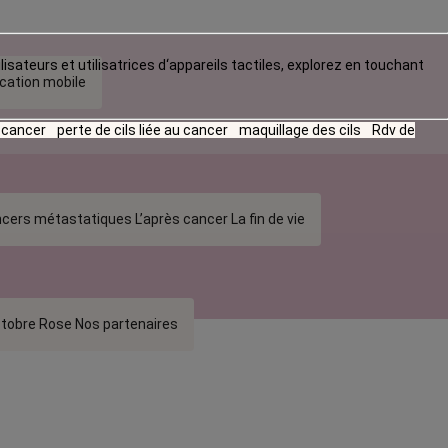
lisateurs et utilisatrices d‘appareils tactiles, explorez en touchant
ication mobile
u cancer
perte de cils liée au cancer
maquillage des cils
Rdv de
cers métastatiques
L’après cancer
La fin de vie
tobre Rose
Nos partenaires