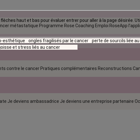
flèches haut et bas pour évaluer entrer pour aller à la page désirée. Uti
ncer métastatique
Programme Rose Coaching Emploi
RoseApp l’appl
io-esthétique
ongles fragilisés par le cancer
perte de sourcils liée a
oisse et stress liés au cancer
ts contre le cancer
Pratiques complémentaires
Reconstructions
Can
rate
Je deviens ambassadrice
Je deviens une entreprise partenaire
Oc