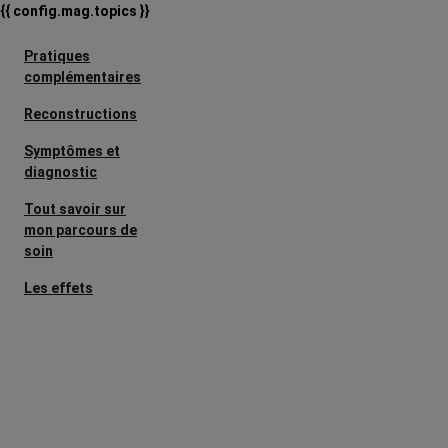
{{ config.mag.topics }}
Pratiques
complémentaires
Reconstructions
Symptômes et
diagnostic
Tout savoir sur
mon parcours de
soin
Les effets
secondaires
Cancers
métastatiques
Facteurs de
risque et
prévention