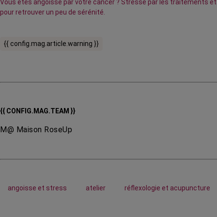
Vous êtes angoissé par votre cancer ? Stressé par les traitements et 
pour retrouver un peu de sérénité.
{{ config.mag.article.warning }}
{{ CONFIG.MAG.TEAM }}
M@ Maison RoseUp
angoisse et stress
atelier
réflexologie et acupuncture