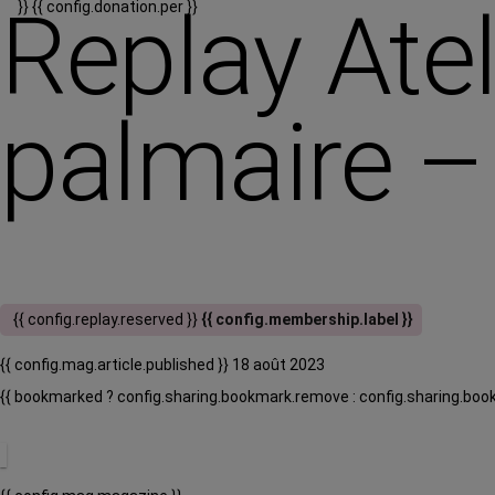
Replay Atel
}}
{{ config.donation.per }}
palmaire –
{{ config.replay.reserved }}
{{ config.membership.label }}
{{ config.mag.article.published }} 18 août 2023
{{ bookmarked ? config.sharing.bookmark.remove : config.sharing.boo