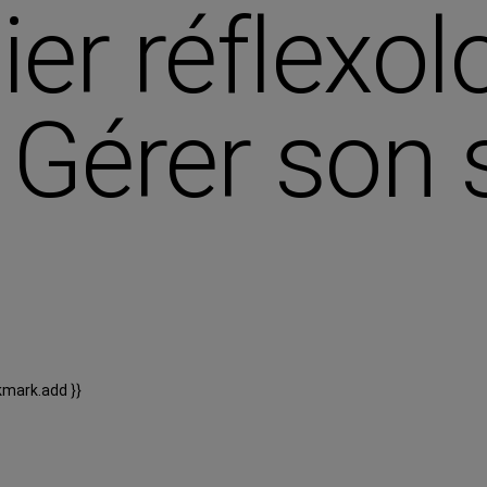
ier réflexol
 Gérer son 
kmark.add }}