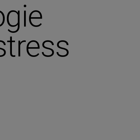
ogie
stress