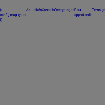
{{
Actualités
Conseils
Décryptages
Pour
Témoig
config.mag.types
approfondir
}}