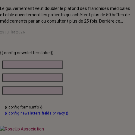
Le gouvernement veut doubler le plafond des franchises médicales
et cible ouvertement les patients qui achètent plus de 50 boîtes de
médicaments par an ou consultent plus de 25 fois. Derrière ce
discours sur la « responsabilisation », ce sont en réalité les malades
23 juillet 2026
chroniques, et en premier lieu les personnes touchées par un cancer,
qui vont payer le prix fort. RoseUp alerte : cette mesure ne
responsabilise personne, elle punit des patients qui n'ont pas le choix.
{{ config.newsletters.label}}
{{ config.forms.info }}
{{ config.newsletters.fields.privacy }}