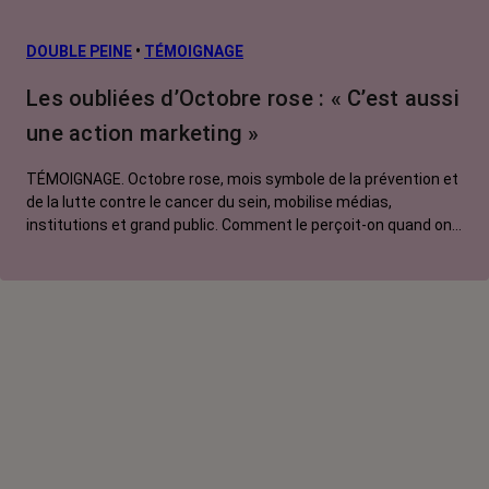
prévention
L’après cancer
DOUBLE PEINE
•
TÉMOIGNAGE
Traitements
Les oubliées d’Octobre rose : « C’est aussi
contre le cancer
une action marketing »
La vie autour
TÉMOIGNAGE. Octobre rose, mois symbole de la prévention et
de la lutte contre le cancer du sein, mobilise médias,
institutions et grand public. Comment le perçoit-on quand on
est une femme touchée par un tout autre cancer ?
Emmanuelle, touchée par un cancer du rein métastatique,
soutien l'évènement mais regrette son instrumentalisation à
des fins commerciales.