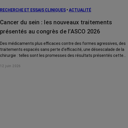
RECHERCHE ET ESSAIS CLINIQUES
•
ACTUALITÉ
Cancer du sein : les nouveaux traitements
présentés au congrès de l’ASCO 2026
Des médicaments plus efficaces contre des formes agressives, des
traitements espacés sans perte d'efficacité, une désescalade de la
chirurgie : telles sont les promesses des résultats présentés cette
année au congrès international de cancérologie de l'ASCO pour le
12 juin 2026
cancer du sein. Tour d'horizon des avancées qui pourraient
prochainement changer la vie des patientes.