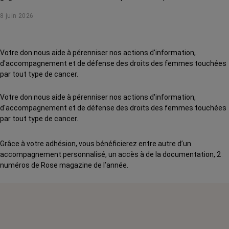
présentés au congrès international de cancérologie l'ASCO 2026
8 juin 2026
(Chicago) pour le cancer du poumon. Tour d'horizon des avancées qui
pourraient prochainement changer la vie des patients.
Votre don nous aide à pérenniser nos actions d'information,
d'accompagnement et de défense des droits des femmes touchées
par tout type de cancer.
Votre don nous aide à pérenniser nos actions d'information,
d'accompagnement et de défense des droits des femmes touchées
par tout type de cancer.
Grâce à votre adhésion, vous bénéficierez entre autre d’un
accompagnement personnalisé, un accès à de la documentation, 2
numéros de Rose magazine de l’année.