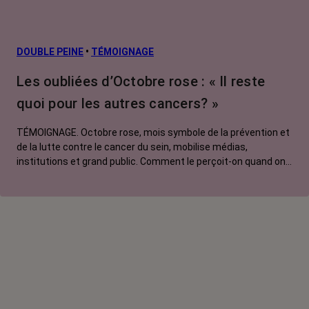
DOUBLE PEINE
•
TÉMOIGNAGE
Les oubliées d’Octobre rose : « Il reste
quoi pour les autres cancers? »
TÉMOIGNAGE. Octobre rose, mois symbole de la prévention et
de la lutte contre le cancer du sein, mobilise médias,
institutions et grand public. Comment le perçoit-on quand on
est une femme touchée par un tout autre cancer ? Manon,
touchée par un cancer du poumon métastatique, regrette que
l'évènement capte autant d'attention au détriment d'autres
causes.