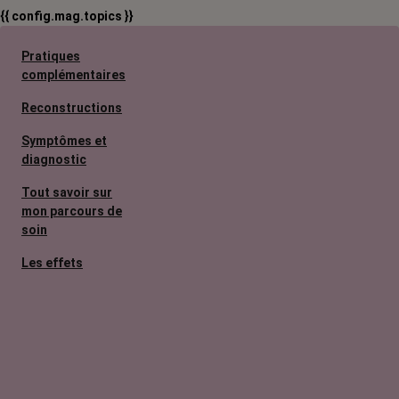
{{ config.mag.topics }}
Pratiques
complémentaires
Reconstructions
Symptômes et
diagnostic
Tout savoir sur
mon parcours de
soin
Les effets
secondaires
Cancers
métastatiques
Facteurs de
risque et