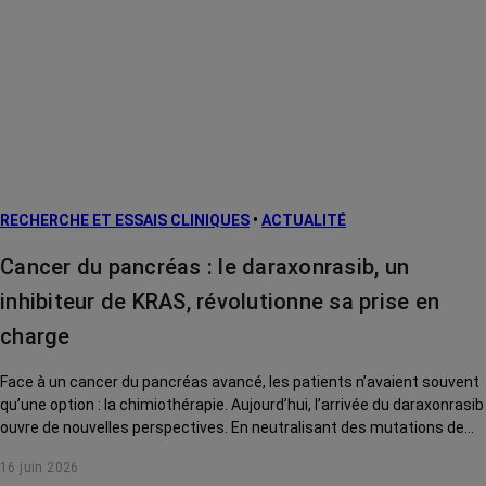
RECHERCHE ET ESSAIS CLINIQUES
•
ACTUALITÉ
Cancer du pancréas : le daraxonrasib, un
inhibiteur de KRAS, révolutionne sa prise en
charge
Face à un cancer du pancréas avancé, les patients n’avaient souvent
qu’une option : la chimiothérapie. Aujourd’hui, l’arrivée du daraxonrasib
ouvre de nouvelles perspectives. En neutralisant des mutations de
KRAS réputées jusqu’alors inatteignables, cette thérapie ciblée
16 juin 2026
permet d’obtenir des résultats sans précédent. Décryptage de cette