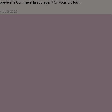
prévenir ? Comment la soulager ? On vous dit tout.
4 août 2026