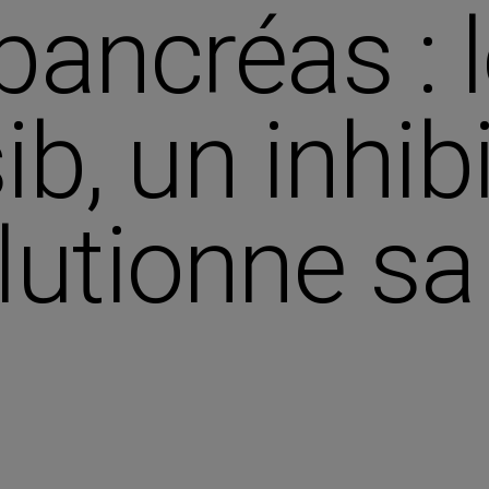
pancréas : 
b, un inhib
lutionne sa