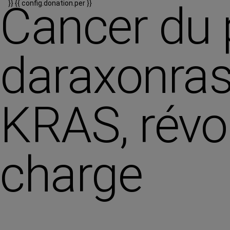
Cancer du 
}}
{{ config.donation.per }}
daraxonrasi
KRAS, révo
charge