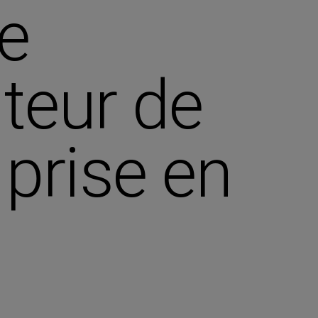
le
iteur de
 prise en