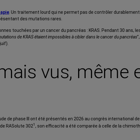
rapie
. Un traitement lourd qui ne permet pas de contrôler durablement
présentant des mutations rares.
sonnes touchées par un cancer du pancréas : KRAS. Pendant 30 ans, les
mutations de KRAS étaient impossibles à cibler dans le cancer du pancréas
”
uif).
amais vus, même e
ude de phase III ont été présentés en 2026 au congrès international de 
1
tude RASolute 302
, son efficacité a été comparée à celle de la chimi