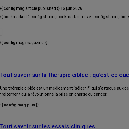
{{ config.mag.article.published }} 16 juin 2026
{{ bookmarked ? config.sharing.bookmark.remove : config.sharing.boo
{{ config.mag.magazine }}
Tout savoir sur la thérapie ciblée : qu’est-ce 
Une thérapie ciblée est un médicament "sélectif" qui s’attaque aux ce
traitement qui a révolutionné la prise en charge du cancer.
{{ config.mag.plus }}
Tout savoir sur les essais cliniques