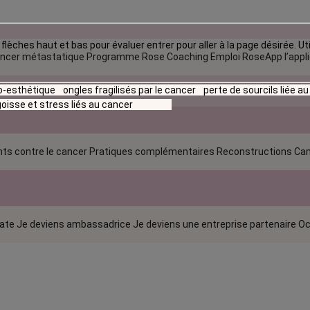
flèches haut et bas pour évaluer entrer pour aller à la page désirée. Uti
ncer métastatique
Programme Rose Coaching Emploi
RoseApp l’appl
io-esthétique
ongles fragilisés par le cancer
perte de sourcils liée a
oisse et stress liés au cancer
ts contre le cancer
Pratiques complémentaires
Reconstructions
Can
rate
Je deviens ambassadrice
Je deviens une entreprise partenaire
Oc