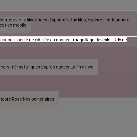
lisateurs et utilisatrices d‘appareils tactiles, explorez en touchant
ication mobile
u cancer
perte de cils liée au cancer
maquillage des cils
Rdv de
cers métastatiques
L’après cancer
La fin de vie
tobre Rose
Nos partenaires