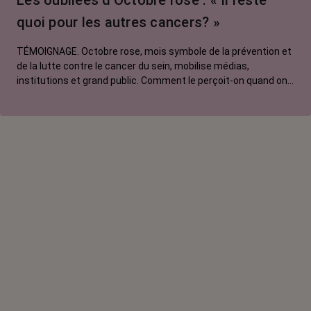
Les oubliées d’Octobre rose : « Il reste
quoi pour les autres cancers? »
TÉMOIGNAGE. Octobre rose, mois symbole de la prévention et
de la lutte contre le cancer du sein, mobilise médias,
institutions et grand public. Comment le perçoit-on quand on
est une femme touchée par un tout autre cancer ? Manon,
touchée par un cancer du poumon métastatique, regrette que
l'évènement capte autant d'attention au détriment d'autres
causes.