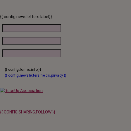
qui vont payer le prix fort. RoseUp alerte : cette mesure ne
responsabilise personne, elle punit des patients qui n'ont pas le choix.
{{ config.newsletters.label}}
{{ config.forms.info }}
{{ config.newsletters.fields.privacy }}
{{ CONFIG.SHARING.FOLLOW }}