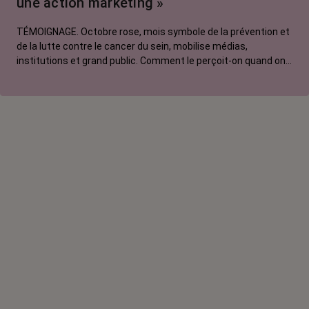
une action marketing »
La vie autour
TÉMOIGNAGE. Octobre rose, mois symbole de la prévention et
de la lutte contre le cancer du sein, mobilise médias,
institutions et grand public. Comment le perçoit-on quand on
est une femme touchée par un tout autre cancer ?
Emmanuelle, touchée par un cancer du rein métastatique,
soutien l'évènement mais regrette son instrumentalisation à
des fins commerciales.