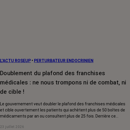
L’ACTU ROSEUP
•
PERTURBATEUR ENDOCRINIEN
Doublement du plafond des franchises
médicales : ne nous trompons ni de combat, ni
de cible !
Le gouvernement veut doubler le plafond des franchises médicales
et cible ouvertement les patients qui achètent plus de 50 boîtes de
médicaments par an ou consultent plus de 25 fois. Derrière ce
discours sur la « responsabilisation », ce sont en réalité les malades
23 juillet 2026
chroniques, et en premier lieu les personnes touchées par un cancer,