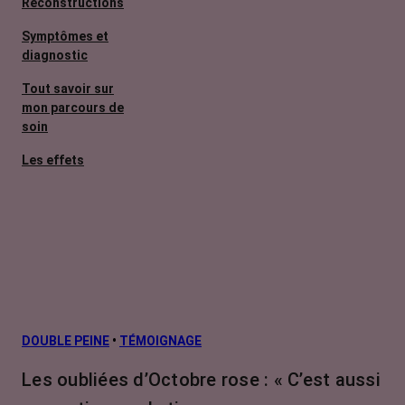
Reconstructions
Symptômes et
diagnostic
Tout savoir sur
mon parcours de
soin
Les effets
secondaires
Cancers
métastatiques
Facteurs de
risque et
prévention
L’après cancer
DOUBLE PEINE
•
TÉMOIGNAGE
Traitements
Les oubliées d’Octobre rose : « C’est aussi
contre le cancer