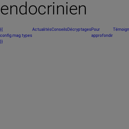
endocrinien
{{
Actualités
Conseils
Décryptages
Pour
Témoig
config.mag.types
approfondir
}}