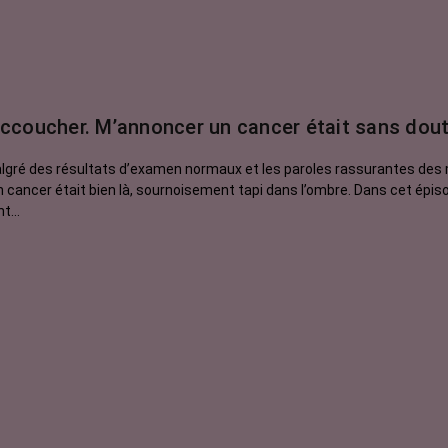
d’accoucher. M’annoncer un cancer était sans dou
gré des résultats d’examen normaux et les paroles rassurantes des m
. Un cancer était bien là, sournoisement tapi dans l’ombre. Dans cet épi
t...