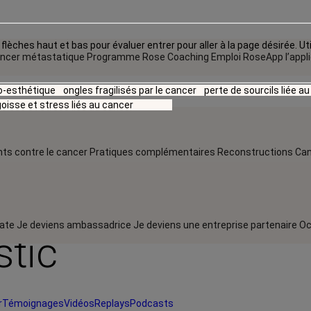
flèches haut et bas pour évaluer entrer pour aller à la page désirée. Uti
ncer métastatique
Programme Rose Coaching Emploi
RoseApp l’appl
io-esthétique
ongles fragilisés par le cancer
perte de sourcils liée a
oisse et stress liés au cancer
ts contre le cancer
Pratiques complémentaires
Reconstructions
Can
rate
Je deviens ambassadrice
Je deviens une entreprise partenaire
Oc
stic
r
Témoignages
Vidéos
Replays
Podcasts