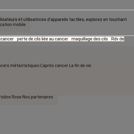
lisateurs et utilisatrices d‘appareils tactiles, explorez en touchant
ication mobile
u cancer
perte de cils liée au cancer
maquillage des cils
Rdv de
cers métastatiques
L’après cancer
La fin de vie
tobre Rose
Nos partenaires