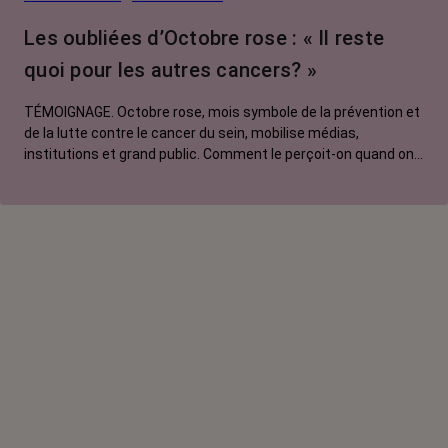
Les oubliées d’Octobre rose : « Il reste
quoi pour les autres cancers? »
TÉMOIGNAGE. Octobre rose, mois symbole de la prévention et
de la lutte contre le cancer du sein, mobilise médias,
institutions et grand public. Comment le perçoit-on quand on
est une femme touchée par un tout autre cancer ? Manon,
touchée par un cancer du poumon métastatique, regrette que
l'évènement capte autant d'attention au détriment d'autres
causes.