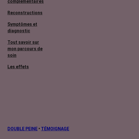
complémentaires
Reconstructions
Symptômes et
diagnostic
Tout savoir sur
mon parcours de
soin
Les effets
secondaires
Cancers
métastatiques
Facteurs de
risque et
prévention
L’après cancer
DOUBLE PEINE
•
TÉMOIGNAGE
Traitements