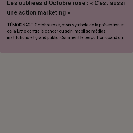
Les oubliées d’Octobre rose : « C’est aussi
contre le cancer
une action marketing »
La vie autour
TÉMOIGNAGE. Octobre rose, mois symbole de la prévention et
de la lutte contre le cancer du sein, mobilise médias,
institutions et grand public. Comment le perçoit-on quand on
est une femme touchée par un tout autre cancer ?
Emmanuelle, touchée par un cancer du rein métastatique,
soutien l'évènement mais regrette son instrumentalisation à
des fins commerciales.