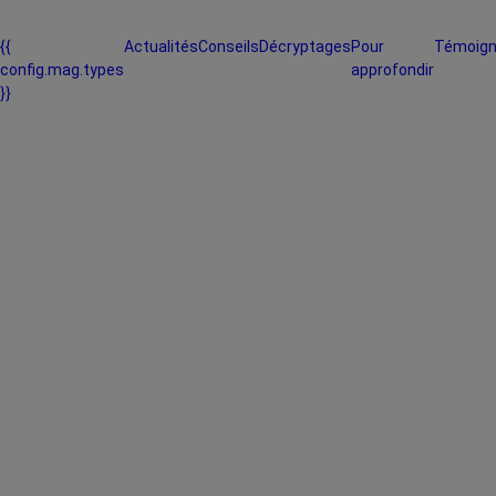
{{
Actualités
Conseils
Décryptages
Pour
Témoig
config.mag.types
approfondir
}}