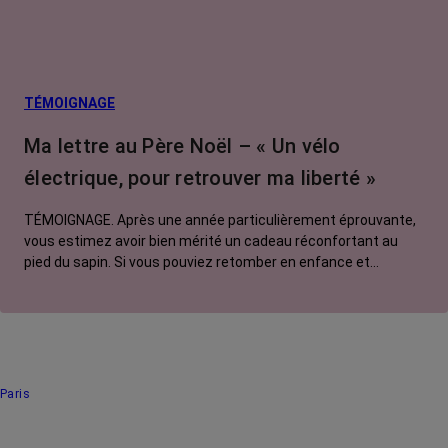
TÉMOIGNAGE
Ma lettre au Père Noël – « Un vélo
électrique, pour retrouver ma liberté »
TÉMOIGNAGE. Après une année particulièrement éprouvante,
vous estimez avoir bien mérité un cadeau réconfortant au
pied du sapin. Si vous pouviez retomber en enfance et
adresser une lettre au Père Noël, que lui commanderiez-vous
? Pour Manon, ce serait un vélo électrique.
Paris