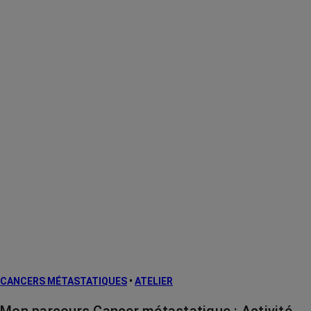
CANCERS MÉTASTATIQUES
•
ATELIER
Mon parcours Cancer métastatique : Activité