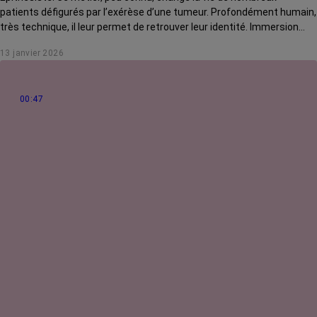
patients défigurés par l’exérèse d’une tumeur. Profondément humain,
très technique, il leur permet de retrouver leur identité. Immersion
dans le cabinet d’Anne-Marie Riedinger et de son équipe, où depuis 40
13 janvier 2026
ans on pratique cette discipline comme un art.
00:47