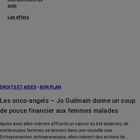
soin
Les effets
secondaires
Cancers
métastatiques
Facteurs de
risque et
prévention
L’après cancer
DROITS ET AIDES
•
BON PLAN
Traitements
contre le cancer
Les onco-angels – Jo Guilmain donne un coup
La vie autour
de pouce financier aux femmes malades
Après avoir elles-mêmes affronté un cancer ou été aidantes, de
nombreuses femmes se lancent dans une nouvelle voie.
Entreprenantes, entrepreneuses, elles mènent des actions de