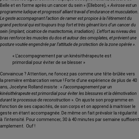
Belle et en forme après un cancer du sein » (Ellebore),
«
Avirose est un
programme ludique et progressif alliant travail d’endurance et musculation.
Le geste accompagnant l’action de ramer est propice à la l’étirement du
grand pectoral qui est toujours trop fort et très gênant lors d’un cancer du
sein (implant, cicatrice de mastectomie, irradiation). L’effort au niveau des
bras renforce les muscles du dos et autour des omoplates, et prévient une
posture voutée engendrée par l’attitude de protection de la zone opérée »
.
« L’accompagnement par un kinésithérapeute est
primordial pour éviter de se blesser »
Convaincue ? Attention, ne foncez pas comme une tête-brûlée vers
la première embarcation venue ! Forte d’une expérience de plus de 40
ans, Jocelyne Rolland insiste : «
l’accompagnement par un
kinésithérapeute est primordial pour éviter les blessures et la démotivation
durant le processus de reconstruction
». On ajuste son programme en
fonction de ses capacités, de son corps et on apprend à maitriser le
geste en étant accompagnée. De même on fait prévaloir la régularité
à l’intensité. Pour commencer, 30 à 40 minutes par semaine suffisent
amplement. Ouf !