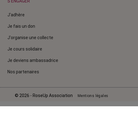
S'ENGAGER
J'adhère
Je fais un don
J'organise une collecte
Je cours solidaire
Je deviens ambassadrice
Nos partenaires
© 2026 - RoseUp Association
Mentions légales