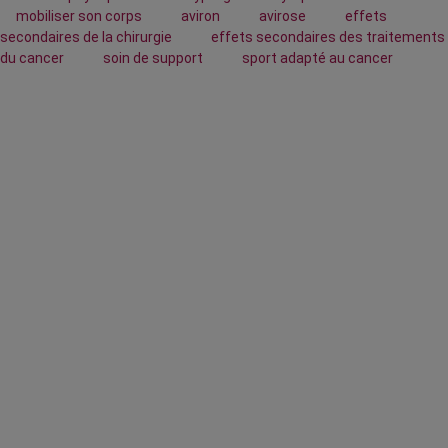
mobiliser son corps
aviron
avirose
effets
secondaires de la chirurgie
effets secondaires des traitements
du cancer
soin de support
sport adapté au cancer