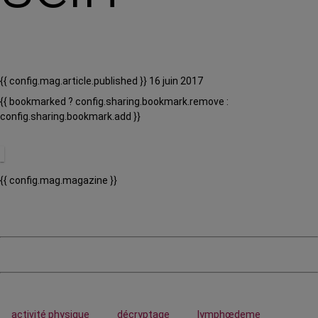
{{ config.mag.article.published }} 16 juin 2017
{{ bookmarked ? config.sharing.bookmark.remove :
config.sharing.bookmark.add }}
{{ config.mag.magazine }}
activité physique
décryptage
lymphœdeme