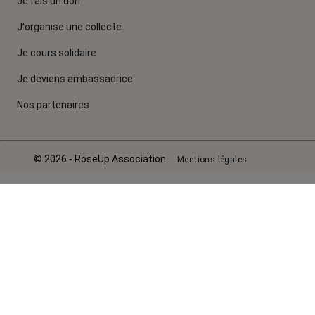
Je fais un don
J'organise une collecte
Je cours solidaire
Je deviens ambassadrice
Nos partenaires
© 2026 - RoseUp Association
Mentions légales