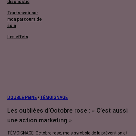
diagnostic
Tout savoir sur
mon parcours de
soin
Les effets
secondaires
Cancers
métastatiques
Facteurs de
risque et
prévention
L’après cancer
DOUBLE PEINE
•
TÉMOIGNAGE
Traitements
Les oubliées d’Octobre rose : « C’est aussi
contre le cancer
une action marketing »
La vie autour
TÉMOIGNAGE. Octobre rose, mois symbole de la prévention et