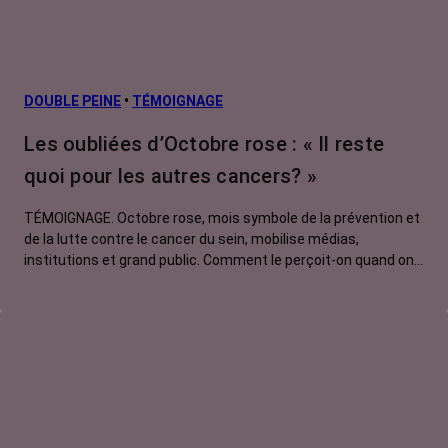
DOUBLE PEINE
•
TÉMOIGNAGE
Les oubliées d’Octobre rose : « Il reste
quoi pour les autres cancers? »
TÉMOIGNAGE. Octobre rose, mois symbole de la prévention et
de la lutte contre le cancer du sein, mobilise médias,
institutions et grand public. Comment le perçoit-on quand on
est une femme touchée par un tout autre cancer ? Manon,
touchée par un cancer du poumon métastatique, regrette que
l'évènement capte autant d'attention au détriment d'autres
causes.