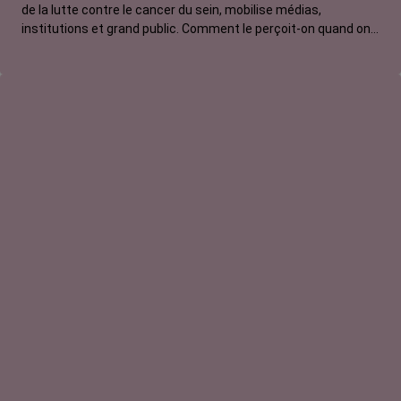
de la lutte contre le cancer du sein, mobilise médias,
institutions et grand public. Comment le perçoit-on quand on
est une femme touchée par un tout autre cancer ?
Emmanuelle, touchée par un cancer du rein métastatique,
soutien l'évènement mais regrette son instrumentalisation à
des fins commerciales.