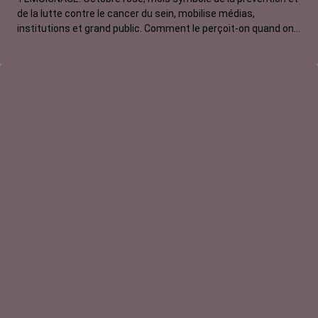
de la lutte contre le cancer du sein, mobilise médias,
institutions et grand public. Comment le perçoit-on quand on
est une femme touchée par un tout autre cancer ? Christine,
touchée par une tumeur neuroendocrine, s'est sentie rejetée
par le mouvement.