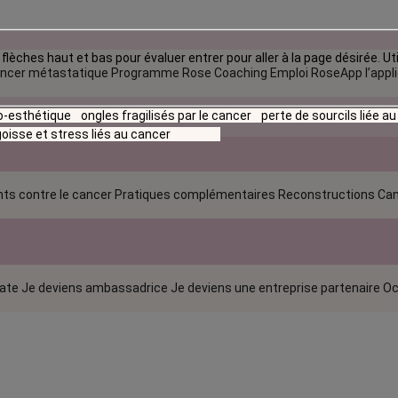
flèches haut et bas pour évaluer entrer pour aller à la page désirée. Uti
ncer métastatique
Programme Rose Coaching Emploi
RoseApp l’appl
io-esthétique
ongles fragilisés par le cancer
perte de sourcils liée a
oisse et stress liés au cancer
ts contre le cancer
Pratiques complémentaires
Reconstructions
Can
rate
Je deviens ambassadrice
Je deviens une entreprise partenaire
Oc