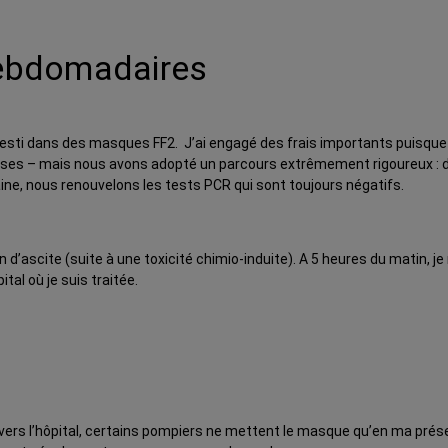
hebdomadaires
investi dans des masques FF2. J’ai engagé des frais importants puisqu
courses – mais nous avons adopté un parcours extrêmement rigoureux :
ine, nous renouvelons les tests PCR qui sont toujours négatifs.
d’ascite (suite à une toxicité chimio-induite). A 5 heures du matin, je 
tal où je suis traitée.
rs l’hôpital, certains pompiers ne mettent le masque qu’en ma présence