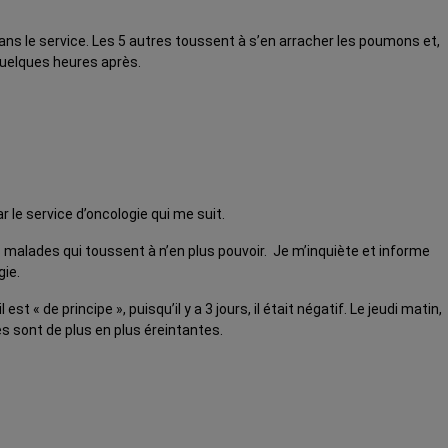
ns le service. Les 5 autres toussent à s’en arracher les poumons et,
 quelques heures après.
le service d’oncologie qui me suit.
 malades qui toussent à n’en plus pouvoir. Je m’inquiète et informe
gie.
« de principe », puisqu’il y a 3 jours, il était négatif. Le jeudi matin,
es sont de plus en plus éreintantes.