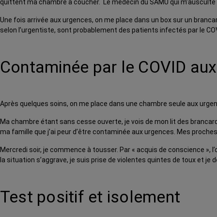
quittent ma chambre à coucher. Le médecin du SAMU qui m’ausculte 
Une fois arrivée aux urgences, on me place dans un box sur un branca
selon l’urgentiste, sont probablement des patients infectés par le COVI
Contaminée par le COVID aux
Après quelques soins, on me place dans une chambre seule aux urgences
Ma chambre étant sans cesse ouverte, je vois de mon lit des brancards
ma famille que j’ai peur d’être contaminée aux urgences. Mes proches 
Mercredi soir, je commence à tousser. Par « acquis de conscience », l’on
la situation s’aggrave, je suis prise de violentes quintes de toux et j
Test positif et isolement