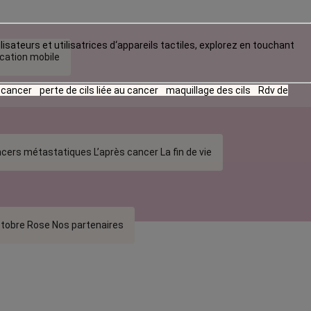
lisateurs et utilisatrices d‘appareils tactiles, explorez en touchant
ication mobile
u cancer
perte de cils liée au cancer
maquillage des cils
Rdv de
cers métastatiques
L’après cancer
La fin de vie
tobre Rose
Nos partenaires