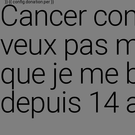
Cancer cont
}}
{{ config.donation.per }}
veux pas mo
que je me b
depuis 14 a