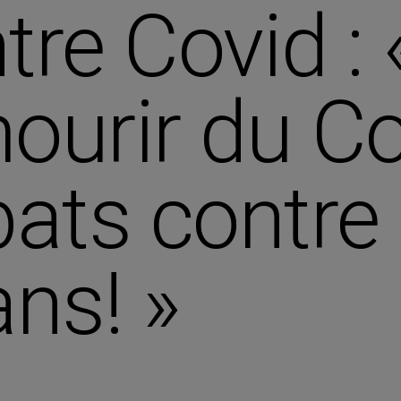
re Covid : 
urir du Cov
ats contre 
ns! »