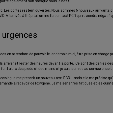
porte également son masque sous le nez !
rd. Les portes restent ouvertes. Nous sommes 6 nouveaux arrivants da
D. A l’arrivée à l’hôpital, on me fait un test PCR qui reviendra négatif
 urgences
 en attendant de pouvoir, le lendemain midi, être prise en charge par 
 arriver et rester des heures devant la porte. Ce sont des défilés des
font alors des pieds et des mains et je suis admise au service oncolo
cologue me prescrit un nouveau test PCR – mais elle me précise qu’il est 
e demande à recevoir de l’oxygène. Je me sens très fatiguée et les quint