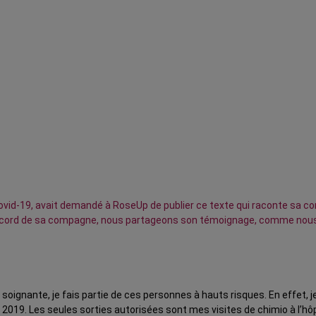
d-19, avait demandé à RoseUp de publier ce texte qui raconte sa contam
c l'accord de sa compagne, nous partageons son témoignage, comme nous
e soignante, je fais partie de ces personnes à hauts risques. En effe
e 2019. Les seules sorties autorisées sont mes visites de chimio à l’h