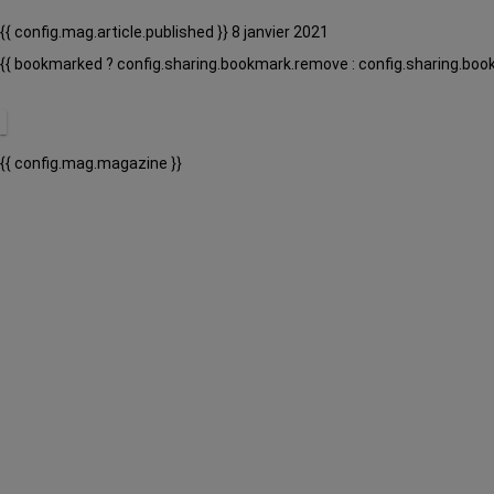
{{ config.mag.article.published }} 8 janvier 2021
{{ bookmarked ? config.sharing.bookmark.remove : config.sharing.boo
{{ config.mag.magazine }}