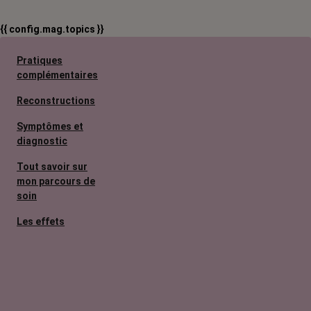
{{ config.mag.topics }}
Pratiques
complémentaires
Reconstructions
Symptômes et
diagnostic
Tout savoir sur
mon parcours de
soin
Les effets
secondaires
Cancers
métastatiques
Facteurs de