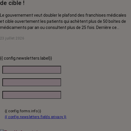
de cible !
Le gouvernement veut doubler le plafond des franchises médicales
et cible ouvertement les patients qui achètent plus de 50 boîtes de
médicaments par an ou consultent plus de 25 fois. Derrière ce
discours sur la « responsabilisation », ce sont en réalité les malades
23 juillet 2026
chroniques, et en premier lieu les personnes touchées par un cancer,
qui vont payer le prix fort. RoseUp alerte : cette mesure ne
responsabilise personne, elle punit des patients qui n'ont pas le choix.
{{ config.newsletters.label}}
{{ config.forms.info }}
{{ config.newsletters.fields.privacy }}