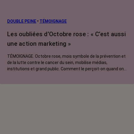
risque et
prévention
L’après cancer
DOUBLE PEINE
•
TÉMOIGNAGE
Traitements
Les oubliées d’Octobre rose : « C’est aussi
contre le cancer
une action marketing »
La vie autour
TÉMOIGNAGE. Octobre rose, mois symbole de la prévention et
de la lutte contre le cancer du sein, mobilise médias,
institutions et grand public. Comment le perçoit-on quand on
est une femme touchée par un tout autre cancer ?
Emmanuelle, touchée par un cancer du rein métastatique,
soutien l'évènement mais regrette son instrumentalisation à
des fins commerciales.