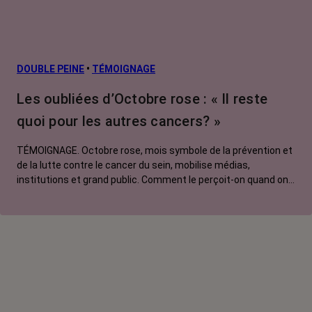
DOUBLE PEINE
•
TÉMOIGNAGE
Les oubliées d’Octobre rose : « Il reste
quoi pour les autres cancers? »
TÉMOIGNAGE. Octobre rose, mois symbole de la prévention et
de la lutte contre le cancer du sein, mobilise médias,
institutions et grand public. Comment le perçoit-on quand on
est une femme touchée par un tout autre cancer ? Manon,
touchée par un cancer du poumon métastatique, regrette que
l'évènement capte autant d'attention au détriment d'autres
causes.