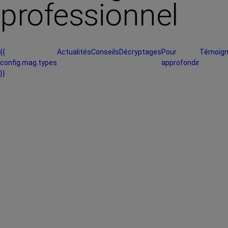
professionnel
{{
Actualités
Conseils
Décryptages
Pour
Témoig
config.mag.types
approfondir
}}