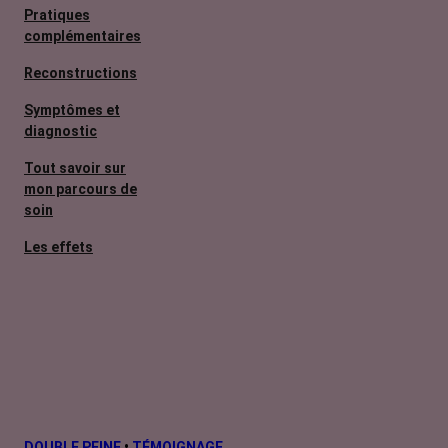
Pratiques
complémentaires
Reconstructions
Symptômes et
diagnostic
Tout savoir sur
mon parcours de
soin
Les effets
secondaires
Cancers
métastatiques
Facteurs de
risque et
prévention
L’après cancer
DOUBLE PEINE
•
TÉMOIGNAGE