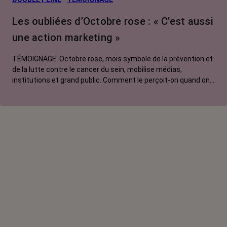
Traitements
Les oubliées d’Octobre rose : « C’est aussi
contre le cancer
une action marketing »
La vie autour
TÉMOIGNAGE. Octobre rose, mois symbole de la prévention et
de la lutte contre le cancer du sein, mobilise médias,
institutions et grand public. Comment le perçoit-on quand on
est une femme touchée par un tout autre cancer ?
Emmanuelle, touchée par un cancer du rein métastatique,
soutien l'évènement mais regrette son instrumentalisation à
des fins commerciales.