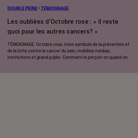
DOUBLE PEINE
•
TÉMOIGNAGE
Les oubliées d’Octobre rose : « Il reste
quoi pour les autres cancers? »
TÉMOIGNAGE. Octobre rose, mois symbole de la prévention et
de la lutte contre le cancer du sein, mobilise médias,
institutions et grand public. Comment le perçoit-on quand on
est une femme touchée par un tout autre cancer ? Manon,
touchée par un cancer du poumon métastatique, regrette que
l'évènement capte autant d'attention au détriment d'autres
causes.