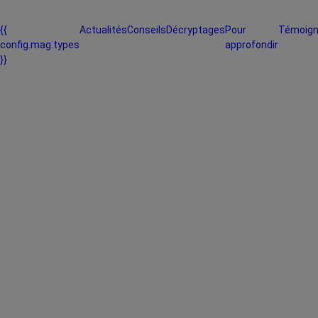
{{
Actualités
Conseils
Décryptages
Pour
Témoig
config.mag.types
approfondir
}}