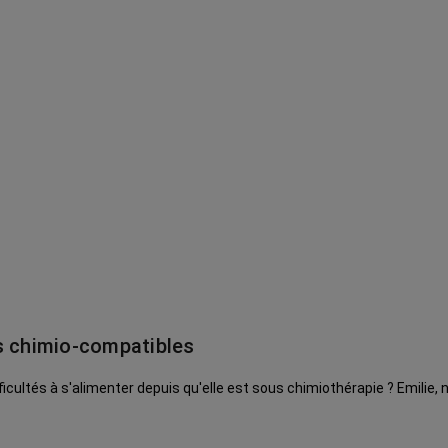
s chimio-compatibles
ous chimiothérapie ? Emilie, notre diététicienne, vous propose des recettes et des conseils pour