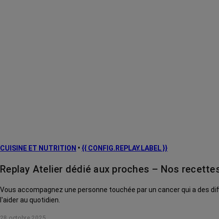
CUISINE ET NUTRITION
•
{{ CONFIG.REPLAY.LABEL }}
Replay Atelier dédié aux proches – Nos recette
Vous accompagnez une personne touchée par un cancer qui a des difficultés à s'alimenter depuis qu'elle est s
l'aider au quotidien.
28 octobre 2025