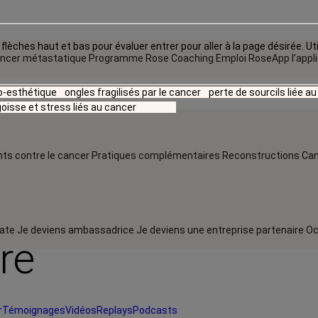
flèches haut et bas pour évaluer entrer pour aller à la page désirée. Uti
ncer métastatique
Programme Rose Coaching Emploi
RoseApp l’appl
io-esthétique
ongles fragilisés par le cancer
perte de sourcils liée a
oisse et stress liés au cancer
ts contre le cancer
Pratiques complémentaires
Reconstructions
Can
rate
Je deviens ambassadrice
Je deviens une entreprise partenaire
Oc
re
r
Témoignages
Vidéos
Replays
Podcasts