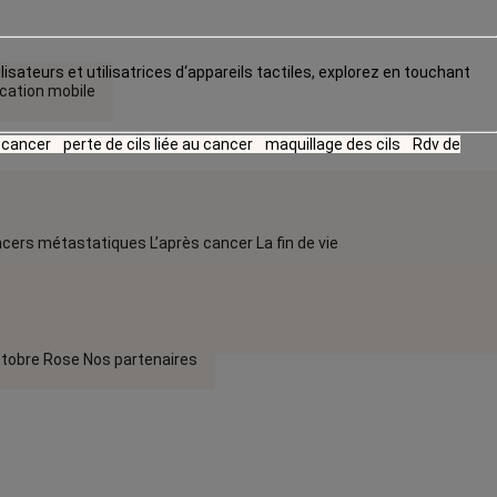
lisateurs et utilisatrices d‘appareils tactiles, explorez en touchant
ication mobile
u cancer
perte de cils liée au cancer
maquillage des cils
Rdv de
cers métastatiques
L’après cancer
La fin de vie
tobre Rose
Nos partenaires