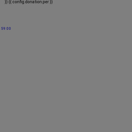
}}
{{ config.donation.per }}
59:00