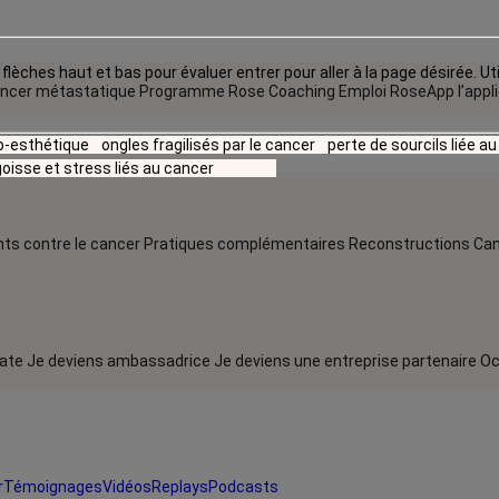
flèches haut et bas pour évaluer entrer pour aller à la page désirée. Uti
ncer métastatique
Programme Rose Coaching Emploi
RoseApp l’appl
io-esthétique
ongles fragilisés par le cancer
perte de sourcils liée a
oisse et stress liés au cancer
ts contre le cancer
Pratiques complémentaires
Reconstructions
Can
rate
Je deviens ambassadrice
Je deviens une entreprise partenaire
Oc
r
Témoignages
Vidéos
Replays
Podcasts