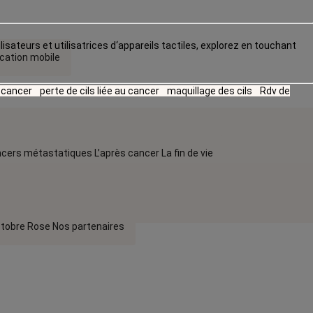
lisateurs et utilisatrices d‘appareils tactiles, explorez en touchant
ication mobile
u cancer
perte de cils liée au cancer
maquillage des cils
Rdv de
cers métastatiques
L’après cancer
La fin de vie
tobre Rose
Nos partenaires