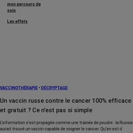
mon parcours de
soin
Les effets
secondaires
Cancers
métastatiques
Facteurs de
risque et
prévention
L’après cancer
VACCINOTHÉRAPIE
•
DÉCRYPTAGE
Traitements
contre le cancer
Un vaccin russe contre le cancer 100% efficace
La vie autour
et gratuit ? Ce n’est pas si simple
L'information s'est propagée comme une trainée de poudre : la Russie
aurait trouvé un vaccin capable de soigner le cancer. Qu'en est-il