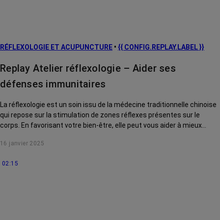
RÉFLEXOLOGIE ET ACUPUNCTURE
•
{{ CONFIG.REPLAY.LABEL }}
Replay Atelier réflexologie – Aider ses
défenses immunitaires
La réflexologie est un soin issu de la médecine traditionnelle chinoise
qui repose sur la stimulation de zones réflexes présentes sur le
corps. En favorisant votre bien-être, elle peut vous aider à mieux
supporter certains effets secondaires du cancer et des traitements.
16 janvier 2025
Aujourd’hui, nous verrons comment elle pourrait aider notre système
immunitaire : ce mécanisme de défenses naturelles contre les
02:15
agressions extérieures, souvent fragilisé par les traitements contre
le cancer.