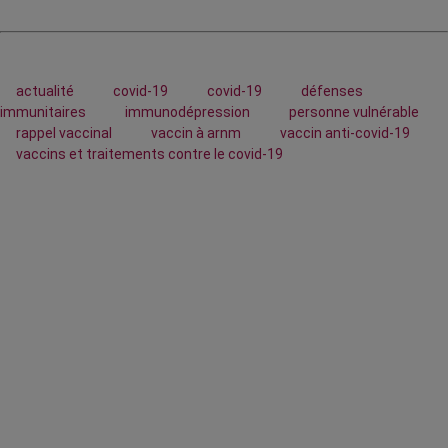
actualité
covid-19
covid-19
défenses
immunitaires
immunodépression
personne vulnérable
rappel vaccinal
vaccin à arnm
vaccin anti-covid-19
vaccins et traitements contre le covid-19