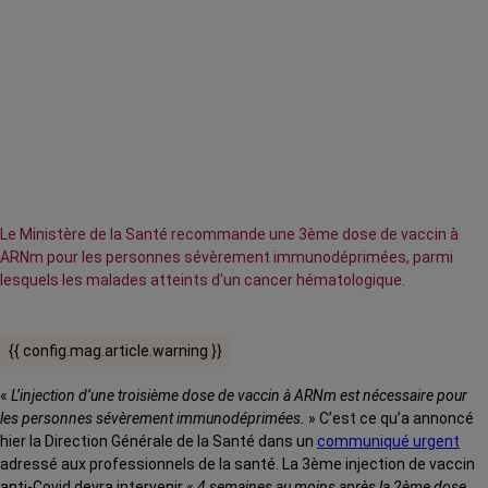
Le Ministère de la Santé recommande une 3ème dose de vaccin à
ARNm pour les personnes sévèrement immunodéprimées, parmi
lesquels les malades atteints d'un cancer hématologique.
{{ config.mag.article.warning }}
«
L’injection d’une troisième dose de vaccin à ARNm est nécessaire pour
les personnes sévèrement immunodéprimées.
» C’est ce qu’a annoncé
hier la Direction Générale de la Santé dans un
communiqué urgent
adressé aux professionnels de la santé. La 3ème injection de vaccin
anti-Covid devra intervenir «
4 semaines au moins après la 2ème dose,