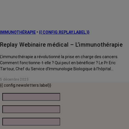
IMMUNOTHÉRAPIE
•
{{ CONFIG.REPLAY.LABEL }}
Replay Webinaire médical – L’immunothérapie
L’immunothérapie a révolutionné la prise en charge des cancers.
Comment fonctionne-t-elle ? Qui peut en bénéficier ? Le Pr Eric
Tartour, Chef du Service d’Immunologie Biologique à l’hôpital
européen Georges Pompidou, répond à toutes vos questions.
5 décembre 2023
{{ config.newsletters.label}}